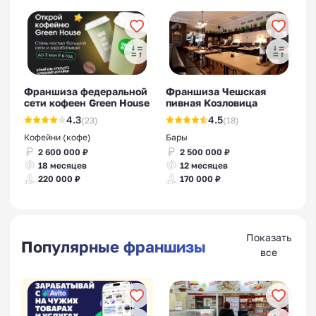
Франшиза федеральной
Франшиза Чешская
сети кофеен Green House
пивная Козловица
4.3
4.5
(23)
(18)
Кофейни (кофе)
Бары
2 600 000 ₽
2 500 000 ₽
18 месяцев
12 месяцев
220 000 ₽
170 000 ₽
Показать
Популярные франшизы
все