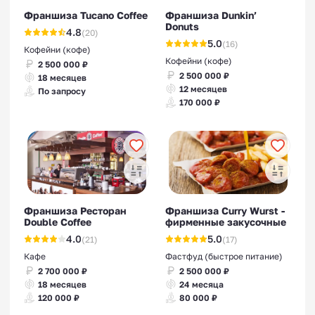
Франшиза Tucano Coffee
Франшиза Dunkin’
Donuts
4.8
(20)
5.0
(16)
Кофейни (кофе)
Кофейни (кофе)
2 500 000 ₽
2 500 000 ₽
18 месяцев
12 месяцев
По запросу
170 000 ₽
Франшиза Ресторан
Франшиза Curry Wurst -
Double Coffee
фирменные закусочные
4.0
5.0
(21)
(17)
Кафе
Фастфуд (быстрое питание)
2 700 000 ₽
2 500 000 ₽
18 месяцев
24 месяца
120 000 ₽
80 000 ₽