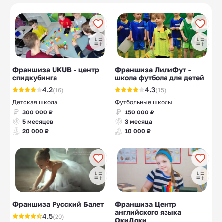
Детские клиники
Детские лагеря
10
10
Детские
Школы рисования
14
10
спортивные школы
Балетные школы
Музыкальные школы
10
10
Франшиза UKUB - центр
Франшиза ЛилиФут -
спидкубинга
школа футбола для детей
4.2
4.3
(16)
(15)
Детская школа
Футбольные школы
300 000 ₽
150 000 ₽
5 месяцев
3 месяца
20 000 ₽
10 000 ₽
Франшиза Русский Балет
Франшиза Центр
английского языка
4.5
(20)
ОкиДоки