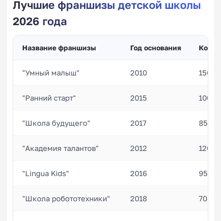
Лучшие франшизы детской школы
2026 года
Название франшизы
Год основания
Колич
"Умный малыш"
2010
150
"Ранний старт"
2015
100
"Школа будущего"
2017
85
"Академия талантов"
2012
120
"Lingua Kids"
2016
95
"Школа робототехники"
2018
70