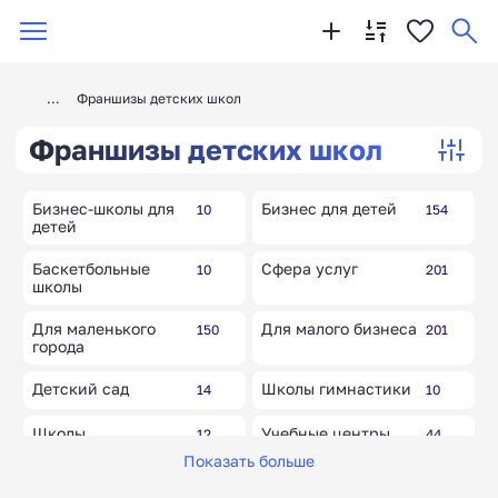
Франшизы детских школ
Франшизы детских школ
Бизнес-школы для
Бизнес для детей
10
154
детей
Баскетбольные
Сфера услуг
10
201
школы
Для маленького
Для малого бизнеса
150
201
города
Детский сад
Школы гимнастики
14
10
Школы
Учебные центры
12
44
программирования
дополнительного
Показать больше
образования