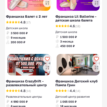
Франшиза Балет с 2 лет
Франшиза Lil Ballerine -
детская школа балета
4.8
(17)
4.6
(18)
Детская школа
Детская школа
3 500 000 ₽
1 500 000 ₽
9 месяцев
3 месяца
200 000 ₽
450 000 ₽
Франшиза CrazyDrift -
Франшиза Детский клуб
развлекательный центр
Пампа Грин
4.8
4.4
(14)
(14)
Развлекательные центры
Детский центр развития
4 990 000 ₽
1 065 000 ₽
6 месяцев
18 месяцев