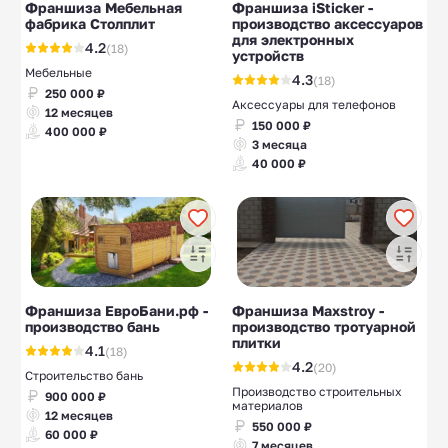
Франшиза Мебельная
Франшиза iSticker -
фабрика Столплит
производство аксессуаров
для электронных
4.2
(18)
устройств
Мебельные
4.3
(18)
250 000 ₽
Аксессуары для телефонов
12 месяцев
150 000 ₽
400 000 ₽
3 месяца
40 000 ₽
Франшиза ЕвроБани.рф -
Франшиза Maxstroy -
производство бань
производство тротуарной
плитки
4.1
(18)
4.2
(20)
Строительство бань
Производство строительных
900 000 ₽
материалов
12 месяцев
550 000 ₽
60 000 ₽
7 месяцев