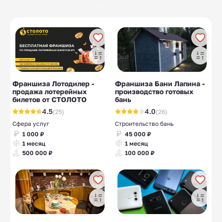
Крымские вина
Производство
10
14
строительных
материалов
Производство
Магазины
10
11
моющих средств
инструментов
Производство
Производство воды
10
10
туалетной бумаги
Франшиза Лотодилер -
Франшиза Бани Лапина -
Сантехника
Узбекская кухня
5
10
продажа лотерейных
производство готовых
билетов от СТОЛОТО
бань
4.5
4.0
(25)
(26)
Сфера услуг
Строительство бань
1 000 ₽
45 000 ₽
1 месяц
1 месяц
500 000 ₽
100 000 ₽