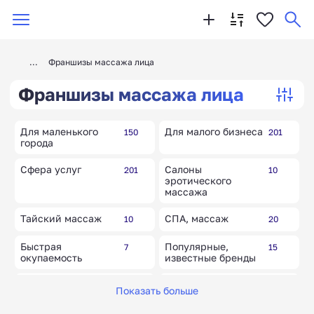
Франшизы массажа лица
Франшизы массажа лица
Для маленького
Для малого бизнеса
150
201
города
Сфера услуг
Салоны
201
10
эротического
массажа
Тайский массаж
СПА, массаж
10
20
Быстрая
Популярные,
7
15
окупаемость
известные бренды
Международные
Фитнес-залы
5
41
Показать больше
бренды и товары