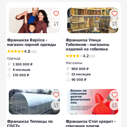
Маникюр
Лазерная эпиляция
10
5
Свадебные салоны
Экспресс-стрижки
10
10
и парикмахерские
Ортопедические
10
салоны
Франшиза Replica -
Франшиза Улица
магазин парной одежды
Гобеленов - магазины
изделий из гобелена
4.8
(16)
4.2
(16)
Одежда
Магазины
1 300 000 ₽
900 000 ₽
6 месяцев
12 месяцев
170 000 ₽
90 000 ₽
Франшиза Теплицы по
Франшиза Стоп кредит -
ГОСТу
списание долгов