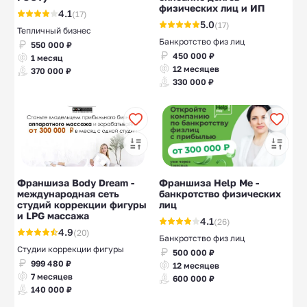
физических лиц и ИП
4.1
(17)
5.0
(17)
Тепличный бизнес
Банкротство физ лиц
550 000 ₽
450 000 ₽
1 месяц
12 месяцев
370 000 ₽
330 000 ₽
Франшиза Body Dream -
Франшиза Help Me -
международная сеть
банкротство физических
студий коррекции фигуры
лиц
и LPG массажа
4.1
(26)
4.9
(20)
Банкротство физ лиц
Студии коррекции фигуры
500 000 ₽
999 480 ₽
12 месяцев
7 месяцев
600 000 ₽
140 000 ₽