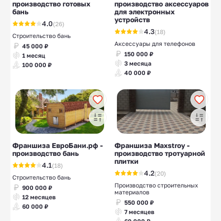
производство готовых
производство аксессуаров
бань
для электронных
устройств
4.0
(26)
4.3
(18)
Строительство бань
Аксессуары для телефонов
45 000 ₽
150 000 ₽
1 месяц
3 месяца
100 000 ₽
40 000 ₽
Франшиза ЕвроБани.рф -
Франшиза Maxstroy -
производство бань
производство тротуарной
плитки
4.1
(18)
4.2
(20)
Строительство бань
Производство строительных
900 000 ₽
материалов
12 месяцев
550 000 ₽
60 000 ₽
7 месяцев