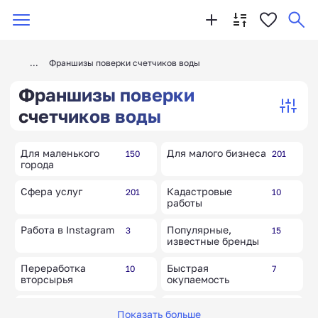
Франшизы поверки счетчиков воды
Франшизы поверки
счетчиков воды
Для маленького
Для малого бизнеса
150
201
города
Сфера услуг
Кадастровые
201
10
работы
Работа в Instagram
Популярные,
3
15
известные бренды
Переработка
Быстрая
10
7
вторсырья
окупаемость
Международные
Очистка воды
5
10
Показать больше
бренды и товары