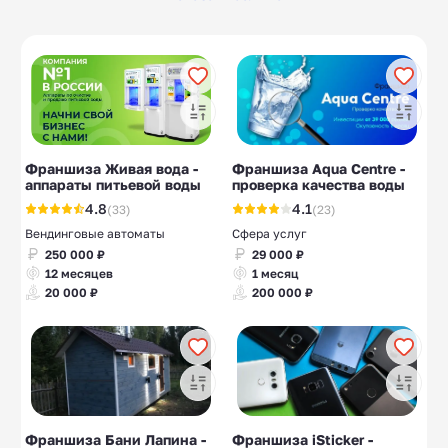
Разлив воды
Изготовление
10
10
шоколада
Гибкий камень,
Прачечные
7
5
термопанели
Офтальмологически
Напольные
10
10
е центры
покрытия
Франшиза Живая вода -
Франшиза Aqua Centre -
аппараты питьевой воды
проверка качества воды
Кухни на заказ
10
4.8
4.1
(33)
(23)
Вендинговые автоматы
Сфера услуг
250 000 ₽
29 000 ₽
12 месяцев
1 месяц
20 000 ₽
200 000 ₽
Франшиза Бани Лапина -
Франшиза iSticker -