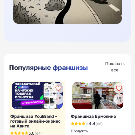
Показать
Популярные франшизы
все
Франшиза YouBrand -
Франшиза Ермолино
готовый онлайн-бизнес
4.4
(96)
на Авито
Продукты
5.0
(64)