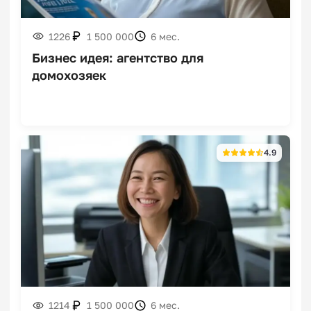
1226
1 500 000
6 мес.
Бизнес идея: агентство для
домохозяек
Франшизы корн-догов
4.9
Франшизы бюро
переводов
Франшизы мексиканской
1214
1 500 000
6 мес.
кухни