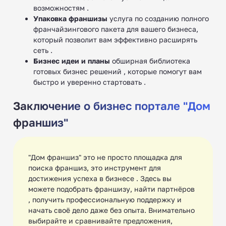
возможностям .
Упаковка франшизы
услуга по созданию полного
франчайзингового пакета для вашего бизнеса,
Франшизы модельных
который позволит вам эффективно расширять
школ (агентств)
сеть .
Бизнес идеи и планы
обширная библиотека
готовых бизнес решений , которые помогут вам
быстро и уверенно стартовать .
Заключение о бизнес портале "Дом
Франшизы осетинских
франшиз"
пирогов
"Дом франшиз" это не просто площадка для
поиска франшиз, это инструмент для
достижения успеха в бизнесе . Здесь вы
можете подобрать франшизу, найти партнёров
Франшизы стрип-клубов
, получить профессиональную поддержку и
начать своё дело даже без опыта. Внимательно
выбирайте и сравнивайте предложения,