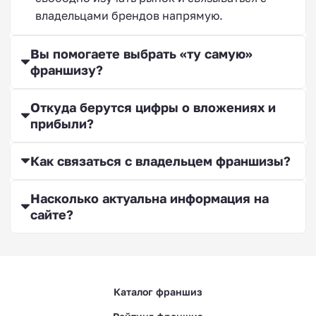
владельцами брендов напрямую.
Вы помогаете выбрать «ту самую»
франшизу?
Франшизы оценочных
компаний
Откуда берутся цифры о вложениях и
прибыли?
Как связаться с владельцем франшизы?
Франшизы эконом
Насколько актуальна информация на
сайте?
магазинов
Каталог франшиз
Франшизы с быстрой