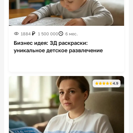
Франшизы крымских вин
1884
1 500 000
6 мес.
Бизнес идея: 3Д раскраски:
уникальное детское развлечение
Франшизы зарядных
станций
4.9
Франшизы гончарных
мастерских