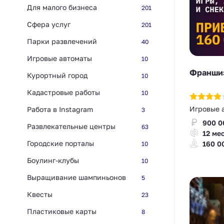
Для малого бизнеса
201
Сфера услуг
201
Парки развлечений
40
Игровые автоматы
10
Франшиз
Курортный город
10
Кадастровые работы
10
Игровые 
Работа в Instagram
3
900 0
Развлекательные центры
63
12 ме
Городские порталы
160 0
10
Боулинг-клубы
10
Выращивание шампиньонов
5
Квесты
23
Пластиковые карты
8