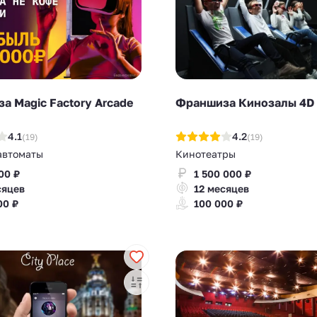
а Magic Factory Arcade
Франшиза Кинозалы 4D
4.1
4.2
(19)
(19)
автоматы
Кинотеатры
00 ₽
1 500 000 ₽
сяцев
12 месяцев
00 ₽
100 000 ₽