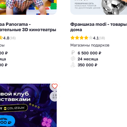
а Panorama -
Франшиза modi - товары
ательные 3D кинотеатры
дома
4.8
4.1
(16)
(18)
ры
Магазины подарков
00 ₽
6 500 000 ₽
яца
24 месяца
00 ₽
350 000 ₽