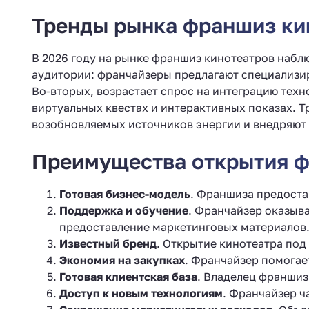
Тренды рынка франшиз кин
В 2026 году на рынке франшиз кинотеатров набл
аудитории: франчайзеры предлагают специализир
Во-вторых, возрастает спрос на интеграцию тех
виртуальных квестах и интерактивных показах. Т
возобновляемых источников энергии и внедряют 
Преимущества открытия ф
Готовая бизнес-модель
. Франшиза предоста
Поддержка и обучение
. Франчайзер оказыва
предоставление маркетинговых материалов
Известный бренд
. Открытие кинотеатра под
Экономия на закупках
. Франчайзер помогае
Готовая клиентская база
. Владелец франшиз
Доступ к новым технологиям
. Франчайзер ч