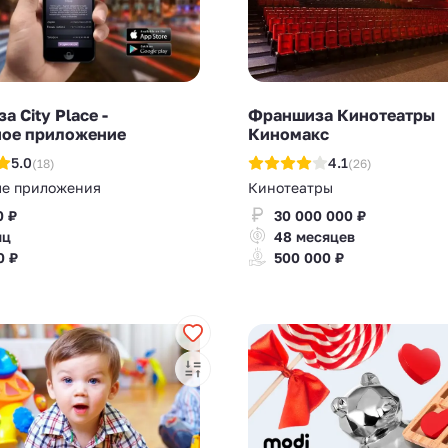
 City Place -
Франшиза Кинотеатры
ое приложение
Киномакс
5.0
4.1
(18)
(26)
е приложения
Кинотеатры
0 ₽
30 000 000 ₽
яц
48 месяцев
0 ₽
500 000 ₽