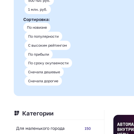
500 тыс руб.
1 млн. руб.
Сортировка:
По новизне
По популярности
С высоким рейтингом
По прибыли
По сроку окупаемости
Сначала дешевые
Сначала дорогие
Категории
Для маленького города
150