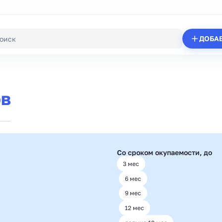
ДОБА
ов
Со сроком окупаемости, до
3 мес
6 мес
9 мес
12 мес