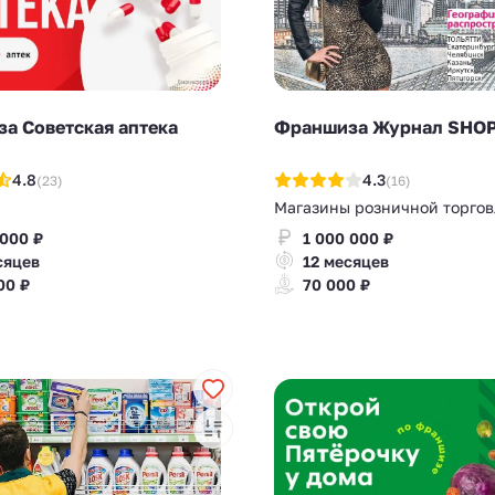
а Советская аптека
Франшиза Журнал SHO
4.8
4.3
(23)
(16)
Магазины розничной торгов
 000 ₽
1 000 000 ₽
сяцев
12 месяцев
00 ₽
70 000 ₽