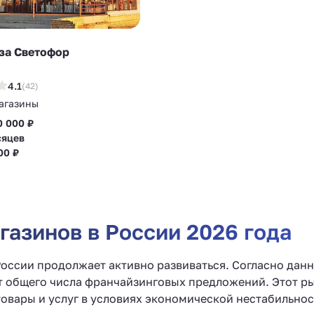
а Светофор
4.1
(42)
агазины
0 000 ₽
сяцев
00 ₽
азинов в России 2026 года
России продолжает активно развиваться. Согласно да
т общего числа франчайзинговых предложений. Этот рын
овары и услуг в условиях экономической нестабильнос