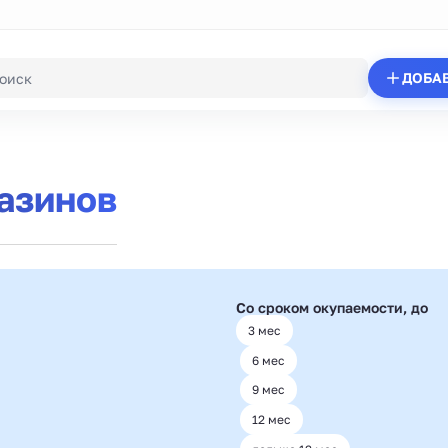
ДОБА
азинов
Со сроком окупаемости, до
3 мес
6 мес
9 мес
12 мес