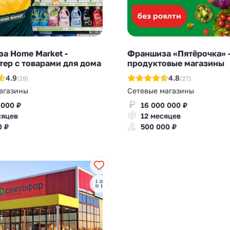
а Home Market -
Франшиза «Пятёрочка» 
тер с товарами для дома
продуктовые магазины
4.9
4.8
(19)
(27)
агазины
Сетевые магазины
 000 ₽
16 000 000 ₽
сяцев
12 месяцев
0 ₽
500 000 ₽