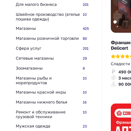
Для малого бизнеса
201
Швейное производство (ателье
10
пошива одежды)
Магазины
425
Магазины розничной торговли
80
Франшиз
Delicert
Сфера услуг
201
Сетевые магазины
29
Сладости
Зоомагазины
8
490 0
Магазины рыбы и
3 мес
10
морепродуктов
90 00
Магазины красной икры
10
Магазины нижнего белья
16
Ремонт и обслуживание
10
грузовой техники
Мужская одежда
23