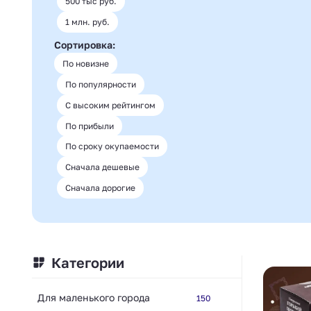
500 тыс руб.
1 млн. руб.
Сортировка:
По новизне
По популярности
С высоким рейтингом
По прибыли
По сроку окупаемости
Сначала дешевые
Сначала дорогие
Категории
Для маленького города
150