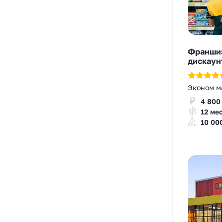
Франшиз
дискаун
Эконом м
4 800
12 ме
10 00