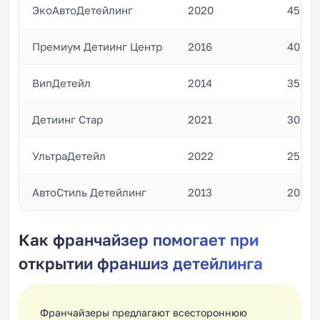
ЭкоАвтоДетейлинг
2020
45
Премиум Детиинг Центр
2016
40
ВипДетейл
2014
35
Детиинг Стар
2021
30
УльтраДетейл
2022
25
АвтоСтиль Детейлинг
2013
20
Как франчайзер помогает при
открытии франшиз детейлинга
Франчайзеры предлагают всестороннюю