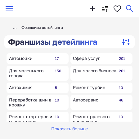
Франшизы детейлинга
Франшизы детейлинга
Автомойки
Сфера услуг
17
201
Для маленького
Для малого бизнеса
150
201
города
Автохимия
Ремонт турбин
5
10
Переработка шин в
Автосервис
10
46
крошку
Ремонт стартеров и
Ремонт рулевого
10
10
генераторов
управления
Показать больше
Прокат (аренда)
Ремонт АКПП
14
10
авто