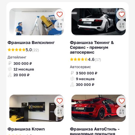
Магазин автошин
Каршеринг
10
6
Бизнес для женщин
10
Франшиза Випсилинг
Франшиза Тюнинг &
Сервис - премиум
5.0
(22)
автосервис
Детейлинг
4.6
(17)
300 000 ₽
Автосервис
12 месяцев
3 500 000 ₽
20 000 ₽
9 месяцев
300 000 ₽
Франшиза Krown
Франшиза АвтоСтиль -
виниловые покрытия