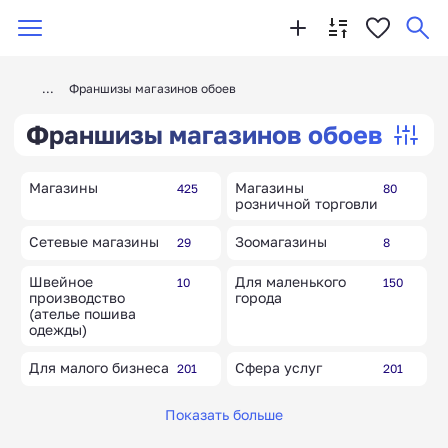
Франшизы магазинов обоев
Франшизы магазинов обоев
Магазины
Магазины
425
80
розничной торговли
Сетевые магазины
Зоомагазины
29
8
Швейное
Для маленького
10
150
производство
города
(ателье пошива
одежды)
Для малого бизнеса
Сфера услуг
201
201
Оптовая торговля
Продажа техники
10
17
Показать больше
Магазины
Рыболовные