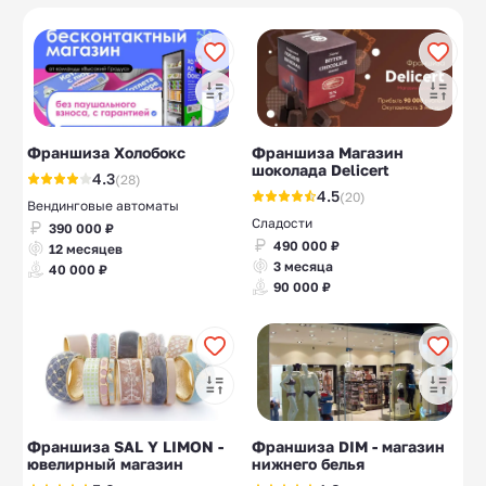
10
10
рукоделия
магазины
Эзотерические
Химчистка обуви
10
10
магазины
Магазины нижнего
Мужская одежда
16
23
белья
Франшиза Холобокс
Франшиза Магазин
шоколада Delicert
4.3
(28)
4.5
(20)
Вендинговые автоматы
Сладости
390 000 ₽
490 000 ₽
12 месяцев
3 месяца
40 000 ₽
90 000 ₽
Франшиза SAL Y LIMON -
Франшиза DIM - магазин
ювелирный магазин
нижнего белья