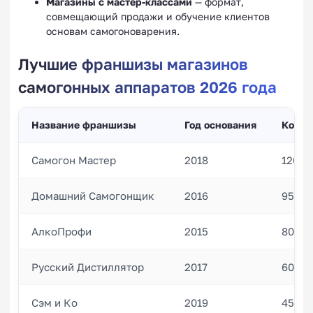
Магазины с мастер-классами
— формат,
совмещающий продажи и обучение клиентов
основам самогоноварения.
Лучшие франшизы магазинов
самогонных аппаратов 2026 года
Название франшизы
Год основания
Колич
Самогон Мастер
2018
120
Домашний Самогонщик
2016
95
АлкоПрофи
2015
80
Русский Дистиллятор
2017
60
Сэм и Ко
2019
45