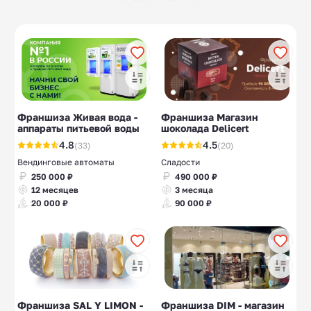
Магазины рыбы и
Магазины красной
10
10
морепродуктов
икры
Медицинская
Химчистка обуви
10
10
одежда
Магазины
Магазин часов
16
10
электроники
Франшиза Живая вода -
Франшиза Магазин
Ювелирные
Магазины
19
17
аппараты питьевой воды
шоколада Delicert
магазины
бижутерии
4.8
4.5
(33)
(20)
Вендинговые автоматы
Сладости
250 000 ₽
490 000 ₽
12 месяцев
3 месяца
20 000 ₽
90 000 ₽
Франшиза SAL Y LIMON -
Франшиза DIM - магазин