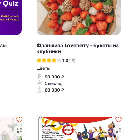
изы
Франшиза Loveberry - букеты из
клубники
4.0
(18)
Цветы
90 000 ₽
1 месяц
60 000 ₽