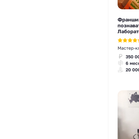
Франшиз
познава
Лаборат
Мастер-к
350 0
6 мес
20 00