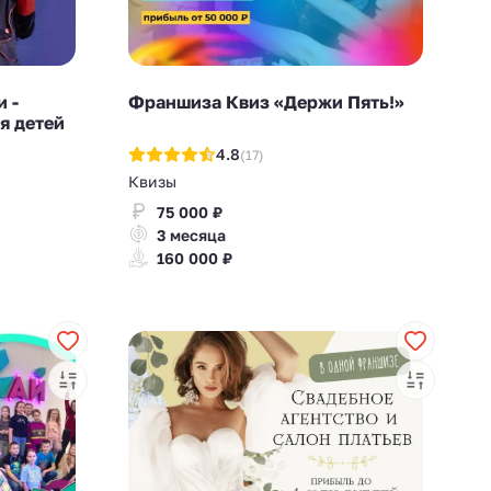
 -
Франшиза Квиз «Держи Пять!»
я детей
4.8
(17)
Квизы
75 000 ₽
3 месяца
160 000 ₽