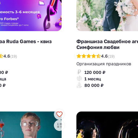
а Ruda Games - квиз
Франшиза Свадебное аг
Симфония любви
4.6
4.6
(19)
(19)
Организация праздников
00 ₽
120 000 ₽
яца
1 месяц
0 ₽
80 000 ₽