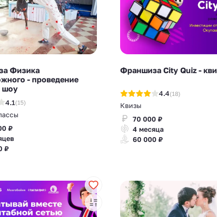
за Физика
Франшиза City Quiz - кв
жного - проведение
 шоу
4.4
(18)
4.1
(15)
Квизы
лассы
70 000 ₽
00 ₽
4 месяца
яцев
60 000 ₽
0 ₽