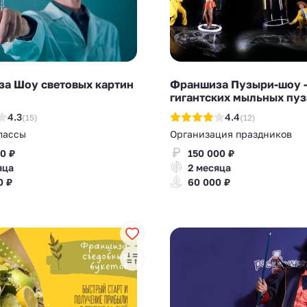
а Шоу световых картин
Франшиза Пузыри-шоу -
гигантских мыльных пу
4.3
4.4
(15)
(12)
лассы
Организация праздников
0 ₽
150 000 ₽
яца
2 месяца
0 ₽
60 000 ₽