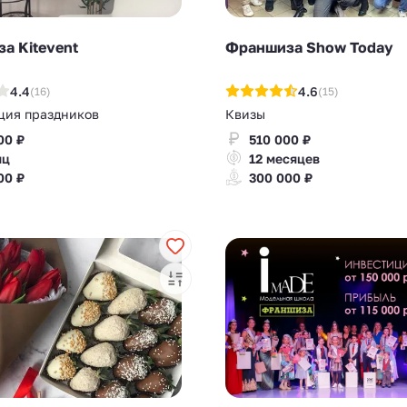
а Kitevent
Франшиза Show Today
4.4
4.6
(16)
(15)
ция праздников
Квизы
00 ₽
510 000 ₽
яц
12 месяцев
00 ₽
300 000 ₽