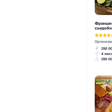
Франшиз
съедобн
Организа
150 0
4 мес
150 0