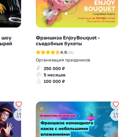
 шоу
Франшиза EnjoyBouquet -
зырей
съедобные букеты
4.9
(16)
Организация праздников
250 000 ₽
5 месяцев
100 000 ₽