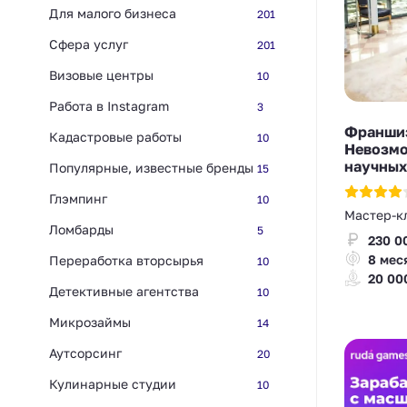
Для малого бизнеса
201
Сфера услуг
201
Визовые центры
10
Работа в Instagram
3
Франши
Кадастровые работы
10
Невозмо
научных
Популярные, известные бренды
15
Глэмпинг
10
Мастер-к
Ломбарды
5
230 0
8 мес
Переработка вторсырья
10
20 00
Детективные агентства
10
Микрозаймы
14
Аутсорсинг
20
Кулинарные студии
10