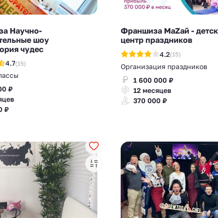
а Научно-
Франшиза МаZaй - детс
тельные шоу
центр праздников
ория чудес
4.2
(15)
4.7
(15)
Организация праздников
лассы
1 600 000 ₽
00 ₽
12 месяцев
яцев
370 000 ₽
0 ₽