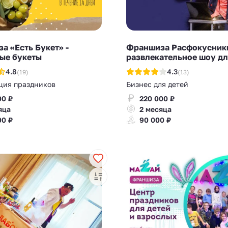
а «Есть Букет» -
Франшиза Расфокусники
ые букеты
развлекательное шоу дл
4.8
4.3
(19)
(13)
ция праздников
Бизнес для детей
00 ₽
220 000 ₽
яца
2 месяца
00 ₽
90 000 ₽