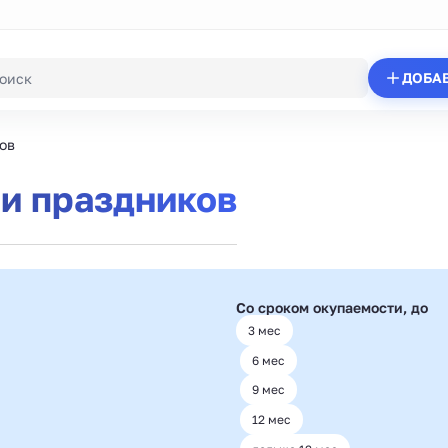
ДОБА
ов
и праздников
Со сроком окупаемости, до
3 мес
6 мес
9 мес
12 мес