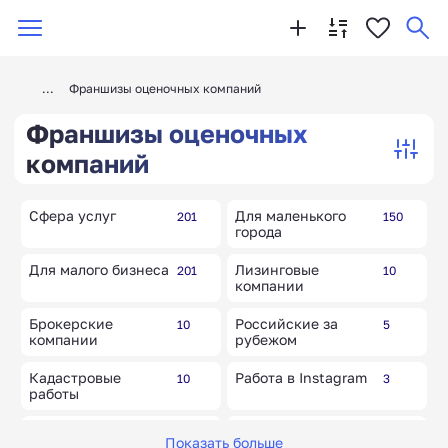
Франшизы оценочных компаний
Франшизы оценочных
компаний
Сфера услуг
Для маленького
201
150
города
Для малого бизнеса
Лизинговые
201
10
компании
Брокерские
Российские за
10
5
компании
рубежом
Кадастровые
Работа в Instagram
10
3
работы
Популярные,
Юридические
15
32
Показать больше
известные бренды
услуги