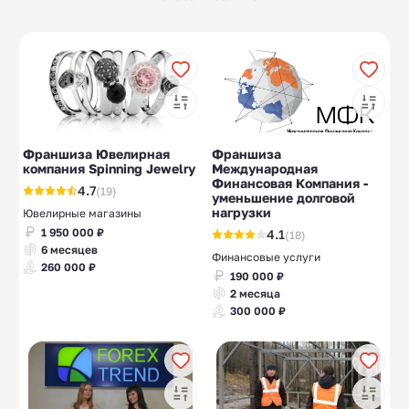
Бухгалтерские
Тендеры
10
10
услуги
Турагентства,
Консалтинговые
29
31
туризм
компании
Выращивание
Химия
10
10
зелени
Франшиза Ювелирная
Франшиза
компания Spinning Jewelry
Международная
Финансовая Компания -
4.7
(19)
уменьшение долговой
нагрузки
Ювелирные магазины
1 950 000 ₽
4.1
(18)
6 месяцев
Финансовые услуги
260 000 ₽
190 000 ₽
2 месяца
300 000 ₽