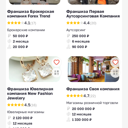
Франшиза Брокерская
Франшиза Первая
компания Forex Trend
Аутсорсинговая Компания
4.1
4.4
(17)
(20)
Брокерские компании
Аутсорсинг
50 000 ₽
250 000 ₽
2 месяца
6 месяцев
20 000 ₽
90 000 ₽
Франшиза Ювелирная
Франшиза Своя компания
компания New Fashion
4.7
(22)
Jewelery
Магазины розничной торговли
4.5
(16)
20 000 000 ₽
Ювелирные магазины
12 месяцев
2 120 000 ₽
1 330 000 ₽
12 месяцев