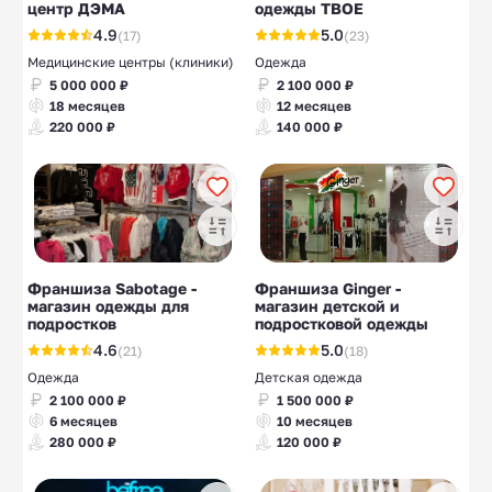
центр ДЭМА
одежды ТВОЕ
4.9
5.0
(17)
(23)
Медицинские центры (клиники)
Одежда
5 000 000 ₽
2 100 000 ₽
18 месяцев
12 месяцев
220 000 ₽
140 000 ₽
Франшиза Sabotage -
Франшиза Ginger -
магазин одежды для
магазин детской и
подростков
подростковой одежды
4.6
5.0
(21)
(18)
Одежда
Детская одежда
2 100 000 ₽
1 500 000 ₽
6 месяцев
10 месяцев
280 000 ₽
120 000 ₽