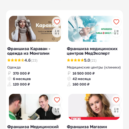
Ветеринарные
Центры красоты и
10
16
клиники
здоровья
Магазины
Магазины
10
10
самогонных
рукоделия
аппаратов
Садовые магазины
Ремонт и
10
10
обслуживание
грузовой техники
Франшиза Караван -
Франшиза медицинских
одежда из Монголии
центров МедЭксперт
Лофт-мебель
10
4.6
5.0
(23)
(21)
Одежда
Медицинские центры (клиники)
370 000 ₽
16 500 000 ₽
6 месяцев
42 месяца
120 000 ₽
160 000 ₽
Франшиза Медицинский
Франшиза Магазин