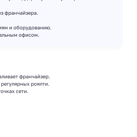
ез франчайзера.
иям и оборудованию.
ральным офисом.
вливает франчайзер.
 регулярных роялти.
очках сети.