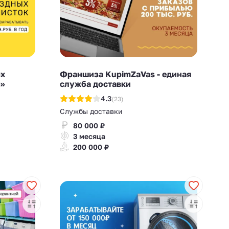
ых
Франшиза KupimZaVas - единая
о»
служба доставки
4.3
(23)
Службы доставки
80 000 ₽
3 месяца
200 000 ₽