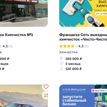
а Химчистка №1
Франшиза Сеть выездн
химчисток «Чисто-Чист
4.2
4.2
(21)
(21)
и
Химчистки
 000 ₽
190 000 ₽
сяцев
3 месяца
0 ₽
120 000 ₽