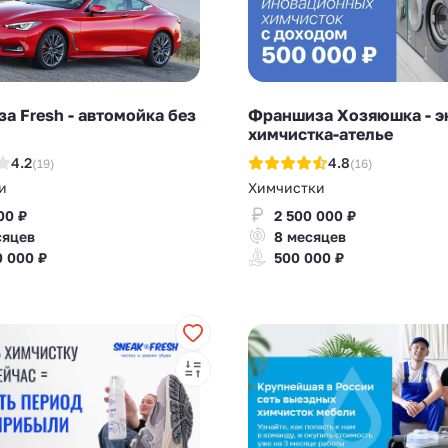
а Fresh - автомойка без
Франшиза Хозяюшка - э
химчистка-ателье
4.2
4.8
(19)
(16)
и
Химчистки
00 ₽
2 500 000 ₽
сяцев
8 месяцев
0 000 ₽
500 000 ₽