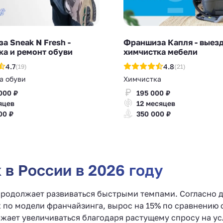
а Sneak N Fresh -
Франшиза Капля - выез
ка и ремонт обуви
химчистка мебели
4.7
4.8
(19)
(21)
а обуви
Химчистка
000 ₽
195 000 ₽
яцев
12 месяцев
00 ₽
350 000 ₽
в России в 2026 году
продолжает развиваться быстрыми темпами. Согласно 
 по модели франчайзинга, вырос на 15% по сравнению 
жает увеличиваться благодаря растущему спросу на ус