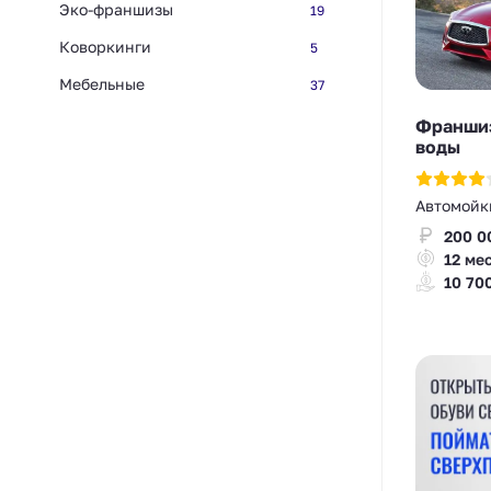
Эко-франшизы
19
Коворкинги
5
Мебельные
37
Франшиз
воды
Автомойк
200 0
12 ме
10 70