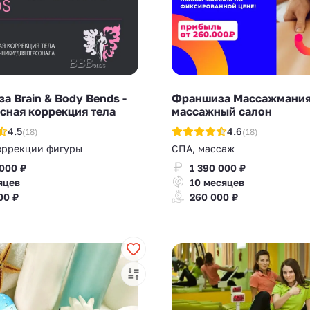
а Brain & Body Bends -
Франшиза Массажмания
сная коррекция тела
массажный салон
4.5
4.6
(18)
(18)
оррекции фигуры
СПА, массаж
 000 ₽
1 390 000 ₽
яцев
10 месяцев
00 ₽
260 000 ₽