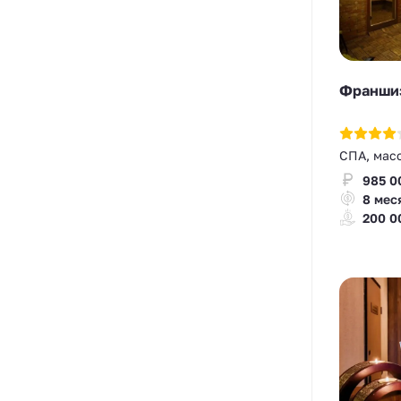
Франшиз
СПА, мас
985 0
8 мес
200 0