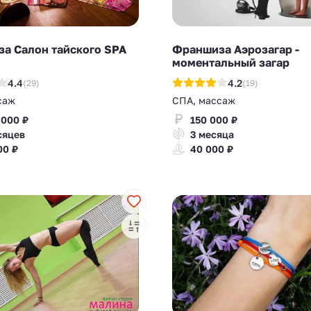
а Салон тайского SPA
Франшиза Аэрозагар -
моментальный загар
4.4
4.2
(29)
(19)
саж
СПА, массаж
 000 ₽
150 000 ₽
сяцев
3 месяца
00 ₽
40 000 ₽