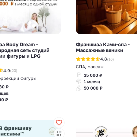
а Body Dream -
Франшиза Ками-спа -
родная сеть студий
Массажные веники
ии фигуры и LPG
4.8
(16)
а
СПА, массаж
4.9
(20)
35 000 ₽
оррекции фигуры
1 месяц
80 ₽
50 000 ₽
яцев
00 ₽