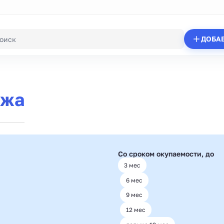
ДОБА
ажа
Со сроком окупаемости, до
3 мес
6 мес
9 мес
12 мес