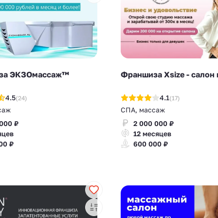
за ЭКЗОмассаж™
Франшиза Xsize - салон
4.5
4.1
(24)
(17)
саж
СПА, массаж
 000 ₽
2 000 000 ₽
яцев
12 месяцев
00 ₽
600 000 ₽