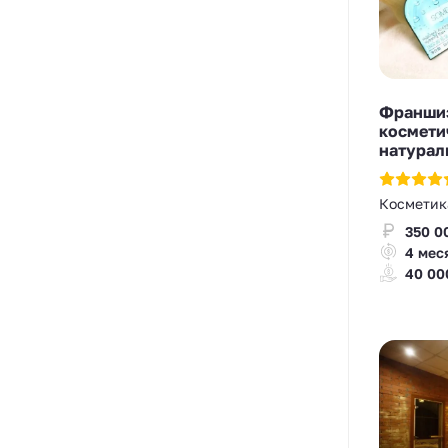
Франшиз
космети
натурал
Косметик
350 0
4 мес
40 00