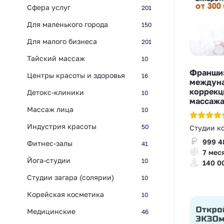
Сфера услуг
201
Для маленького города
150
Для малого бизнеса
201
Тайский массаж
10
Франшиз
Центры красоты и здоровья
16
междуна
коррекц
Детокс-клиники
10
массаж
Массаж лица
10
Индустрия красоты
50
Студии к
999 4
Фитнес-залы
41
7 мес
Йога-студии
10
140 0
Студии загара (солярии)
10
Корейская косметика
10
Медицинские
46