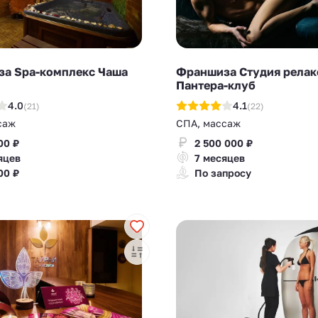
а Spa-комплекс Чаша
Франшиза Студия релак
Пантера-клуб
4.0
4.1
(21)
(22)
саж
СПА, массаж
00 ₽
2 500 000 ₽
яцев
7 месяцев
00 ₽
По запросу