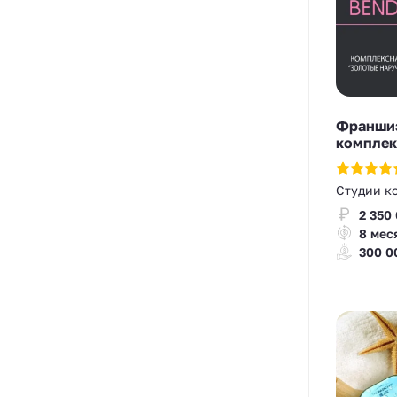
Франшиз
комплек
Студии к
2 350
8 мес
300 0