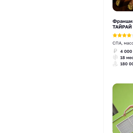
Франшиз
ТАЙРАЙ
СПА, мас
4 000
18 ме
180 0