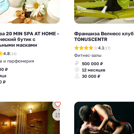
а 20 MIN SPA AT HOME -
Франшиза Велнесс клуб
ческий бутик с
TONUSCENTR
ьными масками
4.1
(17)
4.8
(14)
Фитнес-залы
а и парфюмерия
500 000 ₽
00 ₽
12 месяцев
яца
30 000 ₽
0 ₽