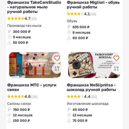
Франшиза TakeCareStudio
Франшиза Migliori - обувь
- натуральное мыло
ручной работы
ручной работы
4.1
(18)
4.7
(20)
Обувь
Производство мыла
635 000 ₽
300 000 ₽
6 месяцев
5 месяцев
80 000 ₽
50 000 ₽
Франшиза МТС - услуги
Франшиза NeSlipnitsa -
связи
шоколад ручной работы
4.6
4.4
(28)
(22)
Салоны связи
Изготовление шоколада
760 000 ₽
45 000 ₽
12 месяцев
12 месяцев
150 000 ₽
70 000 ₽