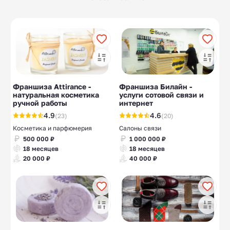
Шиномонтажки
Аренда
10
10
спецтехники
Очистка воды
Вафли
10
8
Сладости
Алкомаркеты
15
7
Склад
10
Франшиза Attirance -
Франшиза Билайн -
индивидуального
натуральная косметика
услуги сотовой связи и
хранения
ручной работы
интернет
4.9
4.6
(23)
(20)
Косметика и парфюмерия
Салоны связи
500 000 ₽
1 000 000 ₽
18 месяцев
18 месяцев
20 000 ₽
40 000 ₽