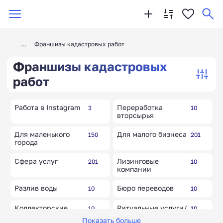
Франшизы кадастровых работ
Франшизы кадастровых
работ
Работа в Instagram
Переработка
3
10
вторсырья
Для маленького
Для малого бизнеса
150
201
города
Сфера услуг
Лизинговые
201
10
компании
Разлив воды
Бюро переводов
10
10
Коллекторские
Ритуальные услуги/
10
10
агентства
похоронные бюро
Показать больше