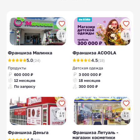
Банки
Лизинговые
10
10
компании
Страховые
Оценочные
10
10
компании
компании
Эко-франшизы
Гибкий камень,
19
7
термопанели
Франшиза Малинка
Франшиза ACOOLA
Ремонт телефонов
10
5.0
4.5
(24)
(18)
Продукты
Детская одежда
600 000 ₽
3 000 000 ₽
12 месяцев
18 месяцев
По запросу
300 000 ₽
Франшиза Деньга
Франшиза Летуаль -
магазин косметики
4.8