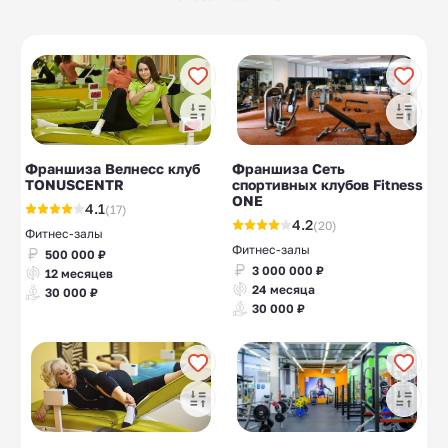
Бассейны
Футбольные школы
5
10
Йога-студии
Бизнес для женщин
10
10
Франшиза Велнесс клуб
Франшиза Сеть
TONUSCENTR
спортивных клубов Fitness
ONE
4.1
(17)
4.2
(20)
Фитнес-залы
Фитнес-залы
500 000 ₽
3 000 000 ₽
12 месяцев
24 месяца
30 000 ₽
30 000 ₽