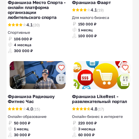
Франшиза Место Спорта -
Франшиза Фаарт
онлайн платформа
4.1
(19)
организации
любительского спорта
Для малого бизнеса
150 000 ₽
4.1
(20)
1 месяц
Спортивные
100 000 ₽
106 000 ₽
4 месяца
300 000 ₽
Франшиза Радиошоу
Франшиза LikeRest -
Фитнес Час
развлекательный портал
4.0
4.8
(15)
(17)
Онлайн-образование
Онлайн-бизнес в интернете
50 000 ₽
220 000 ₽
1 месяц
3 месяца
30 000 ₽
60 000 ₽