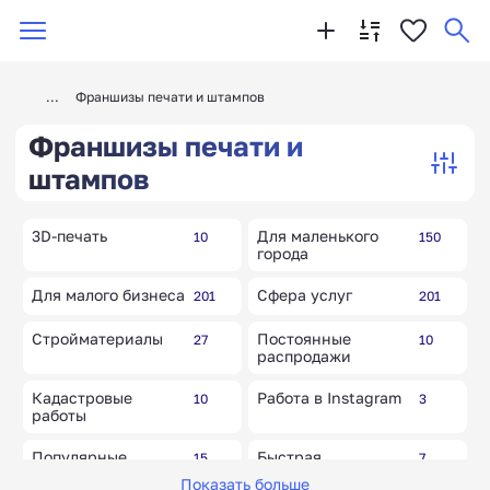
Франшизы печати и штампов
Франшизы печати и
штампов
3D-печать
Для маленького
10
150
города
Для малого бизнеса
Сфера услуг
201
201
Стройматериалы
Постоянные
27
10
распродажи
Кадастровые
Работа в Instagram
10
3
работы
Популярные,
Быстрая
15
7
известные бренды
окупаемость
Показать больше