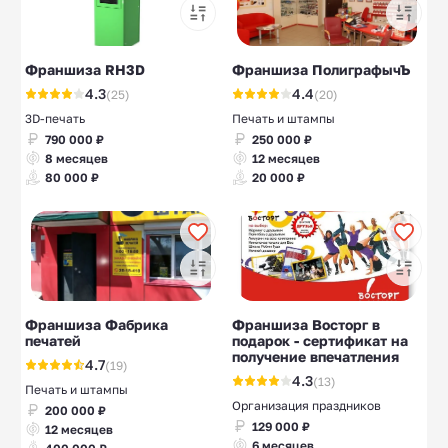
Франшиза RH3D
Франшиза ПолиграфычЪ
4.3
4.4
(25)
(20)
3D-печать
Печать и штампы
790 000 ₽
250 000 ₽
8 месяцев
12 месяцев
80 000 ₽
20 000 ₽
Франшиза Фабрика
Франшиза Восторг в
печатей
подарок - сертификат на
получение впечатления
4.7
(19)
4.3
(13)
Печать и штампы
Организация праздников
200 000 ₽
129 000 ₽
12 месяцев
6 месяцев