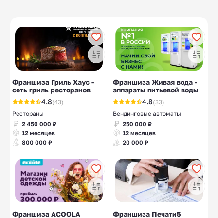
Типографии
Сервисные центры
9
32
Аренда
Ландшафтный
10
10
электроинструмент
дизайн
а
Психологические
Веревочные парки
10
10
центры
Франшиза Гриль Хаус -
Франшиза Живая вода -
сеть гриль ресторанов
аппараты питьевой воды
4.8
4.8
(43)
(33)
Рестораны
Вендинговые автоматы
2 450 000 ₽
250 000 ₽
12 месяцев
12 месяцев
800 000 ₽
20 000 ₽
Франшиза ACOOLA
Франшиза Печати5