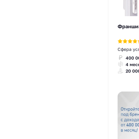
Франшиз
Сфера ус
400 0
4 мес
20 00