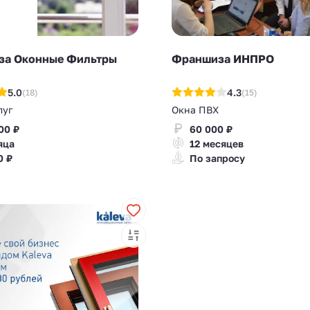
а Оконные Фильтры
Франшиза ИНПРО
5.0
4.3
(18)
(15)
луг
Окна ПВХ
00 ₽
60 000 ₽
яца
12 месяцев
0 ₽
По запросу