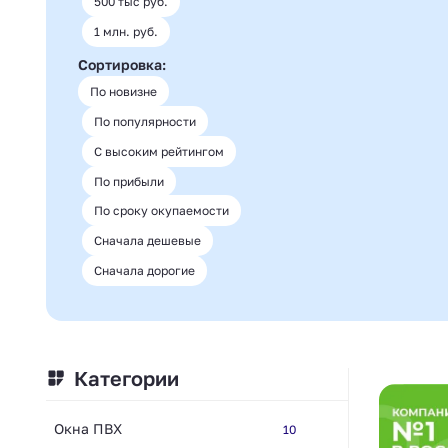
500 тыс руб.
1 млн. руб.
Сортировка:
По новизне
По популярности
С высоким рейтингом
По прибыли
По сроку окупаемости
Сначала дешевые
Сначала дорогие
Категории
Окна ПВХ
10