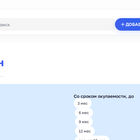
ДОБА
н
Со сроком окупаемости, до
3 мес
6 мес
9 мес
12 мес