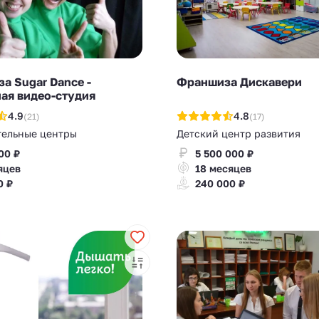
а Sugar Dance -
Франшиза Дискавери
ая видео-студия
4.9
4.8
(21)
(17)
тельные центры
Детский центр развития
00 ₽
5 500 000 ₽
яцев
18 месяцев
0 ₽
240 000 ₽