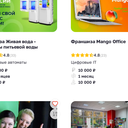
а Живая вода -
Франшиза Mango Office
ы питьевой воды
4.8
4.8
(33)
(23)
вые автоматы
Цифровые IT
00 ₽
10 000 ₽
сяцев
1 месяц
0 ₽
10 000 ₽