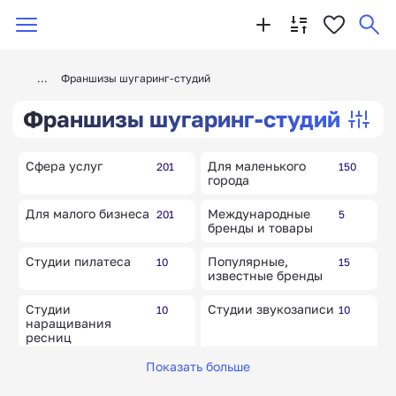
Франшизы шугаринг-студий
Франшизы шугаринг-студий
Сфера услуг
Для маленького
201
150
города
Для малого бизнеса
Международные
201
5
бренды и товары
Студии пилатеса
Популярные,
10
15
известные бренды
Студии
Студии звукозаписи
10
10
наращивания
ресниц
Показать больше
Веб-студии
Фотостудии
10
5