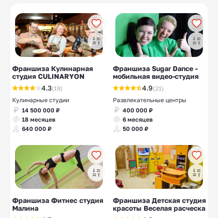
Охрана труда
Отбеливание зубов
10
10
Гончарные
Управляющие
10
10
мастерские
компании в ЖКХ
Окна ПВХ
Мягкие окна
10
10
Франшиза Кулинарная
Франшиза Sugar Dance -
студия CULINARYON
мобильная видео-студия
4.3
4.9
(19)
(21)
Кулинарные студии
Развлекательные центры
14 500 000 ₽
400 000 ₽
18 месяцев
6 месяцев
640 000 ₽
50 000 ₽
Франшиза Фитнес студия
Франшиза Детская студия
Малина
красоты Веселая расческа