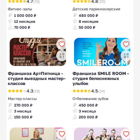
4.7
4.8
(19)
(20)
Фитнес-залы
Детские парикмахерские
1 000 000 ₽
480 000 ₽
12 месяцев
8 месяцев
70 000 ₽
50 000 ₽
Франшиза АртПятница -
Франшиза SMILE ROOM -
студия выездных мастер-
студия белоснежных
классов
улыбок
4.3
4.5
(19)
(24)
Мастер-классы
Отбеливание зубов
270 000 ₽
450 000 ₽
3 месяца
3 месяца
150 000 ₽
200 000 ₽