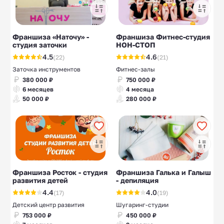
Франшиза «Наточу» -
Франшиза Фитнес-студия
студия заточки
НОН-СТОП
4.5
4.6
(22)
(21)
Заточка инструментов
Фитнес-залы
380 000 ₽
750 000 ₽
6 месяцев
4 месяца
50 000 ₽
280 000 ₽
Франшиза Росток - студия
Франшиза Галька и Галыш
развития детей
- депиляция
4.4
4.0
(17)
(19)
Детский центр развития
Шугаринг-студии
753 000 ₽
450 000 ₽