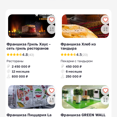
Выращивание
Выращивание
5
6
шампиньонов
клубники
Солнечные панели
Мебельные
10
37
Гончарные
Соляные пещеры
10
10
мастерские
Франшиза Гриль Хаус -
Франшиза Хлеб из
сеть гриль ресторанов
тандыра
Женские клубы
10
4.8
4.5
(43)
(23)
Рестораны
Пекарни с тандыром
2 450 000 ₽
450 000 ₽
12 месяцев
6 месяцев
800 000 ₽
250 000 ₽
Франшиза Пиццерия La
Франшиза GREEN WALL