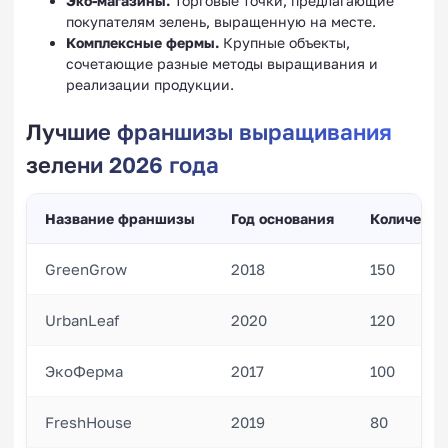
Эко-магазины.
Торговые точки, предлагающие
покупателям зелень, выращенную на месте.
Комплексные фермы.
Крупные объекты,
сочетающие разные методы выращивания и
реализации продукции.
Лучшие франшизы выращивания
зелени 2026 года
Название франшизы
Год основания
Количеств
GreenGrow
2018
150
UrbanLeaf
2020
120
ЭкоФерма
2017
100
FreshHouse
2019
80