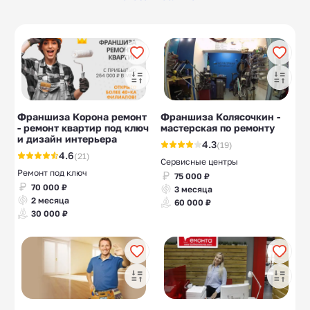
Международные
Строительство
5
10
бренды и товары
каркасных домов
Строительство
Натяжные потолки
10
10
домов из СИП-
панелей
Посуточная аренда
Производство
10
10
квартир
фасадных панелей
Франшиза Корона ремонт
Франшиза Колясочкин -
- ремонт квартир под ключ
мастерская по ремонту
Производство
Базы и дома отдыха
10
10
и дизайн интерьера
4.3
(19)
туалетной бумаги
4.6
(21)
Сервисные центры
Ремонт под ключ
75 000 ₽
70 000 ₽
3 месяца
2 месяца
60 000 ₽
30 000 ₽