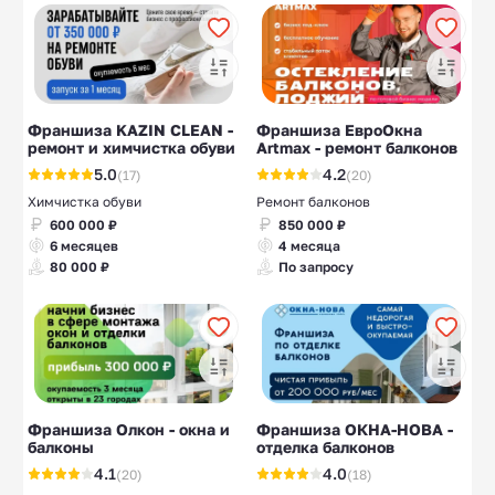
Франшиза KAZIN CLEAN -
Франшиза ЕвроОкна
ремонт и химчистка обуви
Artmax - ремонт балконов
5.0
4.2
(17)
(20)
Химчистка обуви
Ремонт балконов
600 000 ₽
850 000 ₽
6 месяцев
4 месяца
80 000 ₽
По запросу
Франшиза Олкон - окна и
Франшиза ОКНА-НОВА -
балконы
отделка балконов
4.1
4.0
(20)
(18)