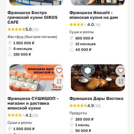
Франшиза Бистро
Франшиза Nasushi -
греческой кухни GIROS
японская кухня на дом
CAFE
4.0
(19)
5.0
(22)
Суши и роллы
Фастфуд (быстрое питание)
600 000 ₽
1 500 000 ₽
12 месяцев
6 месяцев
40 000 ₽
150 000 ₽
Франшиза СУШИШОП -
Франшиза Дары Востока
магазин и доставка
4.9
(23)
японской кухни
Продукты
4.1
(19)
280 000 ₽
Суши и роллы
1 месяц
1 000 000 ₽
50 000 ₽