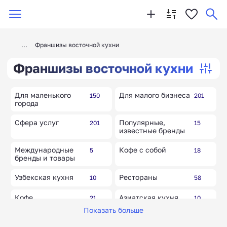
Франшизы восточной кухни
Франшизы восточной кухни
Для маленького
Для малого бизнеса
150
201
города
Сфера услуг
Популярные,
201
15
известные бренды
Международные
Кофе с собой
5
18
бренды и товары
Узбекская кухня
Рестораны
10
58
Кофе
Азиатская кухня
21
10
самообслуживания
Показать больше
Паназиатская кухня
Китайская кухня
10
10