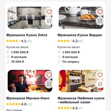
Вьетнамская кухня
Суши и роллы
10
21
Осетинские пироги
Пельменные
9
8
Франшиза Кухни Zetta
Франшиза Кухни Вардек
4.1
4.2
(22)
(18)
Кухни на заказ
Кухни на заказ
1 050 000 ₽
1 200 000 ₽
9 месяцев
6 месяцев
70 000 ₽
По запросу
Франшиза Манэки-Нэко
Франшиза Любимая кухня
- мебельный салон
4.6
(19)
4.5
(17)
Рестораны