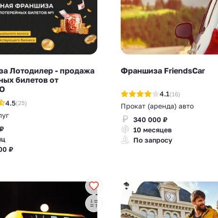
а Лотодилер - продажа
Франшиза FriendsCar
ных билетов от
О
4.1
(16)
4.5
(25)
Прокат (аренда) авто
луг
340 000 ₽
 ₽
10 месяцев
яц
По запросу
00 ₽