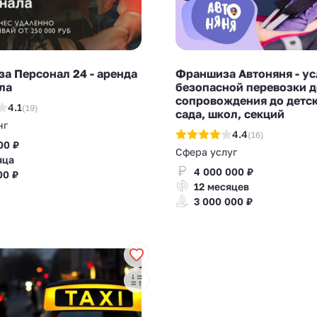
а Персонал 24 - аренда
Франшиза Автоняня - ус
ла
безопасной перевозки д
сопровождения до детс
4.1
(19)
сада, школ, секций
нг
4.4
(16)
00 ₽
Сфера услуг
яца
4 000 000 ₽
00 ₽
12 месяцев
3 000 000 ₽