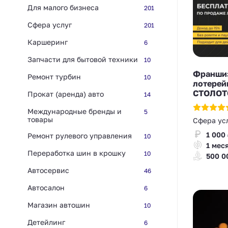
Для малого бизнеса
201
Сфера услуг
201
Каршеринг
6
Запчасти для бытовой техники
10
Франшиз
Ремонт турбин
10
лотерей
СТОЛОТ
Прокат (аренда) авто
14
Международные бренды и
5
товары
Сфера ус
1 000
Ремонт рулевого управления
10
1 мес
Переработка шин в крошку
10
500 0
Автосервис
46
Автосалон
6
Магазин автошин
10
Детейлинг
6