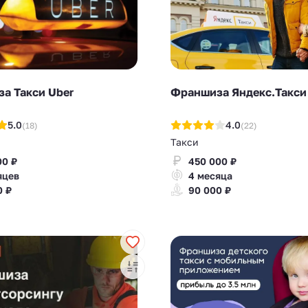
а Такси Uber
Франшиза Яндекс.Такси
5.0
4.0
(18)
(22)
Такси
00 ₽
450 000 ₽
яцев
4 месяца
0 ₽
90 000 ₽