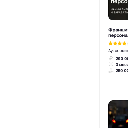
Франшиз
персона
Аутсорси
290 0
3 мес
250 0