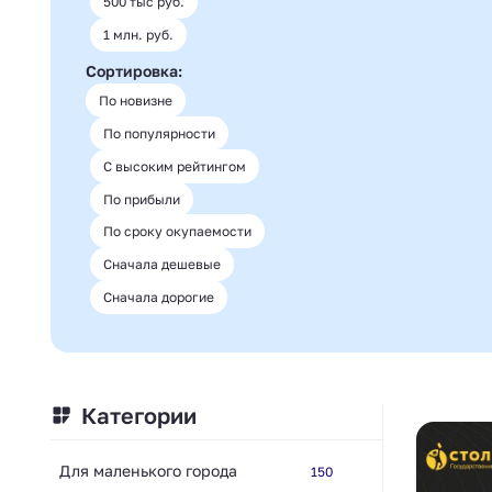
500 тыс руб.
1 млн. руб.
Сортировка:
По новизне
По популярности
С высоким рейтингом
По прибыли
По сроку окупаемости
Сначала дешевые
Сначала дорогие
Категории
Для маленького города
150