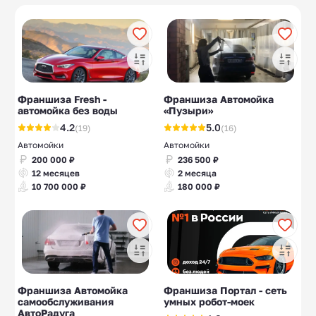
Магазин автошин
Такси
10
10
Франшиза Fresh -
Франшиза Автомойка
автомойка без воды
«Пузыри»
4.2
5.0
(19)
(16)
Автомойки
Автомойки
200 000 ₽
236 500 ₽
12 месяцев
2 месяца
10 700 000 ₽
180 000 ₽
Франшиза Автомойка
Франшиза Портал - сеть
самообслуживания
умных робот-моек
АвтоРадуга