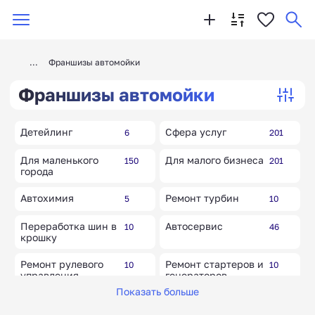
Франшизы автомойки
Франшизы автомойки
Детейлинг
Сфера услуг
6
201
Для маленького
Для малого бизнеса
150
201
города
Автохимия
Ремонт турбин
5
10
Переработка шин в
Автосервис
10
46
крошку
Ремонт рулевого
Ремонт стартеров и
10
10
управления
генераторов
Показать больше
Прокат (аренда)
Ремонт АКПП
14
10
авто