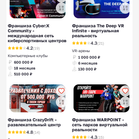
Франшиза Cyber:X
Франшиза The Deep VR
Community -
Infinite - виртуальная
международная сеть
реальность
киберспортивных центров
4.3
(21)
4.2
(19)
VR-арены
Компьютерные клубы
1 000 000 ₽
600 000 ₽
6 месяцев
18 месяцев
130 000 ₽
510 000 ₽
Франшиза CrazyDrift -
Франшиза WARPOINT -
развлекательный центр
сеть парков виртуальной
реальности
4.8
(14)
4.3
(15)