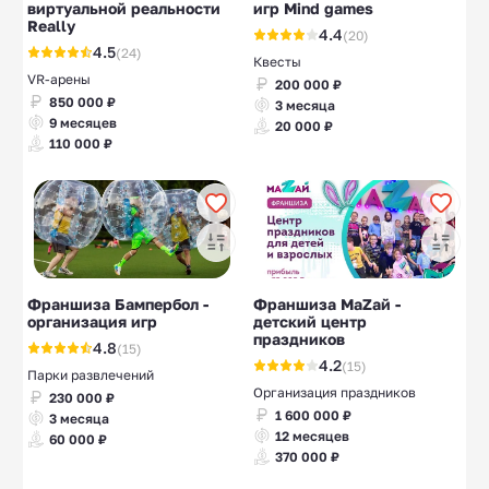
виртуальной реальности
игр Mind games
Really
4.4
(20)
4.5
(24)
Квесты
VR-арены
200 000 ₽
850 000 ₽
3 месяца
9 месяцев
20 000 ₽
110 000 ₽
Франшиза Бампербол -
Франшиза МаZaй -
организация игр
детский центр
праздников
4.8
(15)
4.2
(15)
Парки развлечений
Организация праздников
230 000 ₽
1 600 000 ₽
3 месяца
12 месяцев
60 000 ₽
370 000 ₽