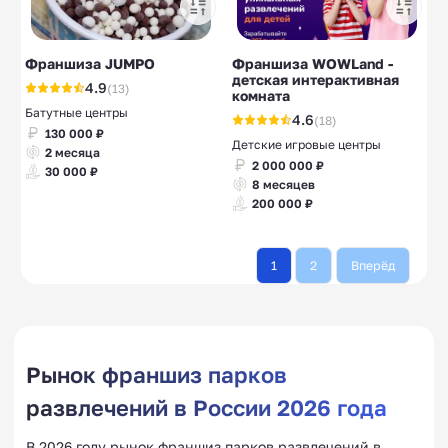
Франшиза JUMPO
Франшиза WOWLand -
детская интерактивная
4.9
(13)
комната
Батутные центры
4.6
(18)
130 000 ₽
Детские игровые центры
2 месяца
2 000 000 ₽
30 000 ₽
8 месяцев
200 000 ₽
1
2
Вперёд
Рынок франшиз парков
развлечений в России 2026 года
В 2026 году рынок франшиз парков развлечений в