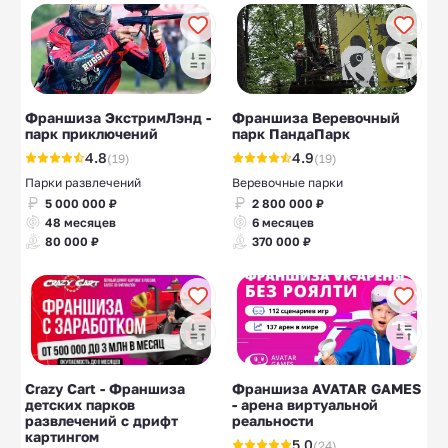
Франшиза ЭкстримЛэнд -
Франшиза Веревочный
парк приключений
парк ПандаПарк
4.8
4.9
(19)
(19)
Парки развлечений
Веревочные парки
5 000 000 ₽
2 800 000 ₽
48 месяцев
6 месяцев
80 000 ₽
370 000 ₽
Crazy Cart - Франшиза
Франшиза AVATAR GAMES
детских парков
- арена виртуальной
развлечений с дрифт
реальности
картингом
5.0
(24)