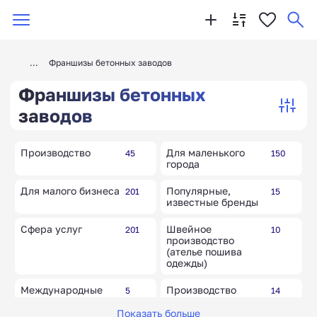
Франшизы бетонных заводов
Франшизы бетонных
заводов
Производство
Для маленького
45
150
города
Для малого бизнеса
Популярные,
201
15
известные бренды
Сфера услуг
Швейное
201
10
производство
(ателье пошива
одежды)
Международные
Производство
5
14
бренды и товары
строительных
материалов
Показать больше