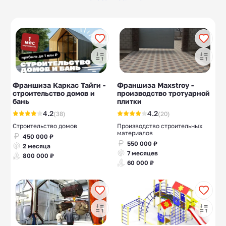
Заточка
Ремонт под ключ
10
19
инструментов
Магазины
Производство
11
10
инструментов
фасадных панелей
Дом престарелых
Строительство
10
10
каркасных домов
Франшиза Каркас Тайги -
Франшиза Maxstroy -
строительство домов и
производство тротуарной
Базы и дома отдыха
Производство мыла
10
10
бань
плитки
4.2
4.2
(38)
(20)
Строительство домов
Производство строительных
материалов
450 000 ₽
550 000 ₽
2 месяца
7 месяцев
800 000 ₽
60 000 ₽