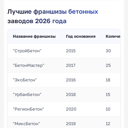
Лучшие франшизы бетонных
заводов 2026 года
Название франшизы
Год основания
Количеств
"СтройБетон"
2015
30
"БетонМастер"
2017
25
"ЭкоБетон"
2016
18
"УрбанБетон"
2018
15
"РегионБетон"
2020
10
"МиксБетон"
2019
12