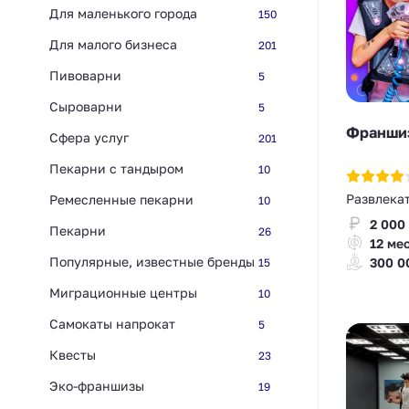
Для маленького города
150
Для малого бизнеса
201
Пивоварни
5
Сыроварни
5
Франшиз
Сфера услуг
201
Пекарни с тандыром
10
Развлека
Ремесленные пекарни
10
2 000
Пекарни
26
12 ме
Популярные, известные бренды
300 0
15
Миграционные центры
10
Самокаты напрокат
5
Квесты
23
Эко-франшизы
19