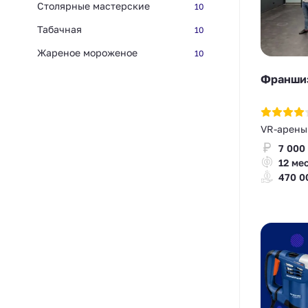
Столярные мастерские
10
Табачная
10
Жареное мороженое
10
Франшиз
VR-арены
7 000
12 ме
470 0