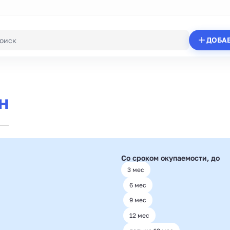
ДОБА
н
Со сроком окупаемости, до
3 мес
6 мес
9 мес
12 мес