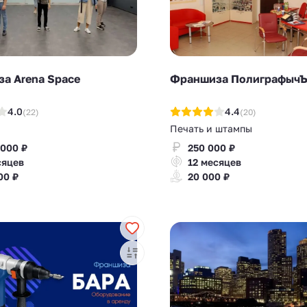
а Arena Space
Франшиза Полиграфыч
4.0
4.4
(22)
(20)
Печать и штампы
 000 ₽
250 000 ₽
сяцев
12 месяцев
00 ₽
20 000 ₽