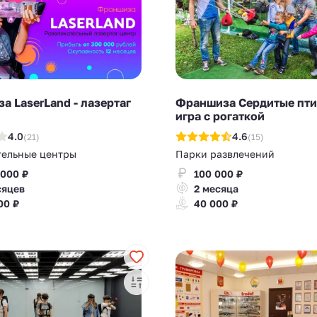
а LaserLand - лазертаг
Франшиза Сердитые пти
игра с рогаткой
4.0
4.6
(21)
(15)
тельные центры
Парки развлечений
 000 ₽
100 000 ₽
сяцев
2 месяца
00 ₽
40 000 ₽