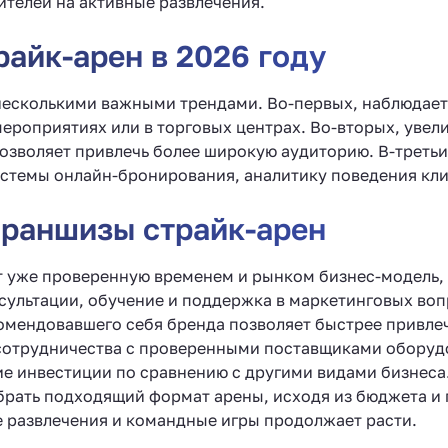
ителей на активные развлечения.
айк-арен в 2026 году
 несколькими важными трендами. Во-первых, наблюдае
мероприятиях или в торговых центрах. Во-вторых, увел
позволяет привлечь более широкую аудиторию. В-треть
истемы онлайн-бронирования, аналитику поведения кл
раншизы страйк-арен
т уже проверенную временем и рынком бизнес-модель, 
нсультации, обучение и поддержка в маркетинговых воп
омендовавшего себя бренда позволяет быстрее привлеч
сотрудничества с проверенными поставщиками оборудо
ие инвестиции по сравнению с другими видами бизнеса
брать подходящий формат арены, исходя из бюджета и
е развлечения и командные игры продолжает расти.