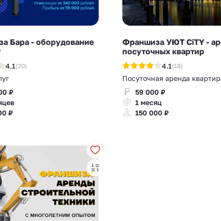
а Бара - оборудование
Франшиза УЮТ CiTY - а
у
посуточных квартир
4.1
4.1
(20)
(18)
луг
Посуточная аренда квартир
00 ₽
59 000 ₽
яцев
1 месяц
00 ₽
150 000 ₽