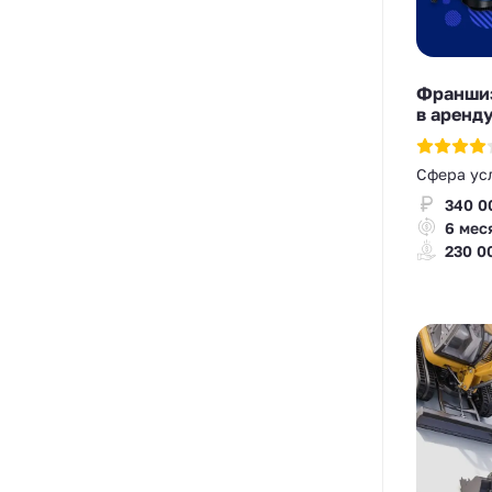
Франшиз
в аренд
Сфера ус
340 0
6 мес
230 0