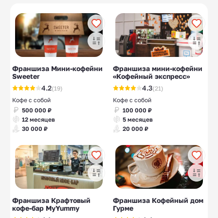
Пироги
Хот-доги
5
10
Японская кухня
Куры гриль
17
10
Франшиза Мини-кофейни
Франшиза мини-кофейни
Sweeter
«Кофейный экспресс»
4.2
4.3
(19)
(21)
Кофе с собой
Кофе с собой
500 000 ₽
100 000 ₽
12 месяцев
5 месяцев
30 000 ₽
20 000 ₽
Франшиза Крафтовый
Франшиза Кофейный дом
кофе-бар MyYummy
Гурме