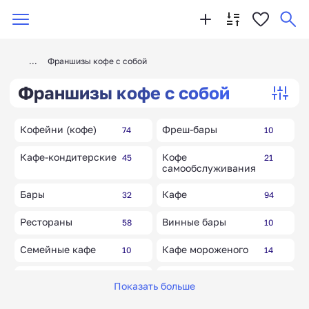
Франшизы кофе с собой
Франшизы кофе с собой
Кофейни (кофе)
Фреш-бары
74
10
Кафе-кондитерские
Кофе
45
21
самообслуживания
Бары
Кафе
32
94
Рестораны
Винные бары
58
10
Семейные кафе
Кафе мороженого
10
14
Грузинские
Пончики
10
5
Показать больше
рестораны