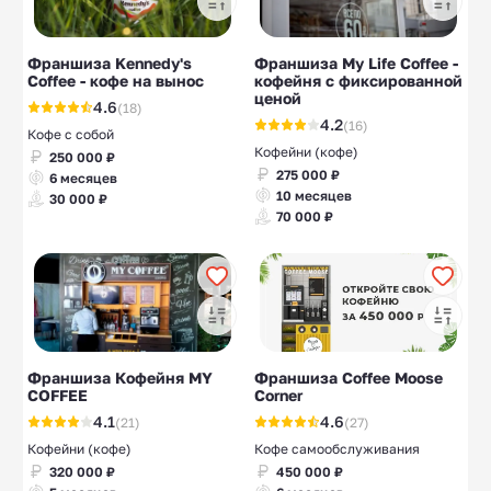
Франшиза Kennedy's
Франшиза My Life Coffee -
Coffee - кофе на вынос
кофейня с фиксированной
ценой
4.6
(18)
4.2
(16)
Кофе с собой
Кофейни (кофе)
250 000 ₽
275 000 ₽
6 месяцев
10 месяцев
30 000 ₽
70 000 ₽
Франшиза Кофейня MY
Франшиза Coffee Moose
COFFEE
Corner
4.1
4.6
(21)
(27)
Кофейни (кофе)
Кофе самообслуживания
320 000 ₽
450 000 ₽