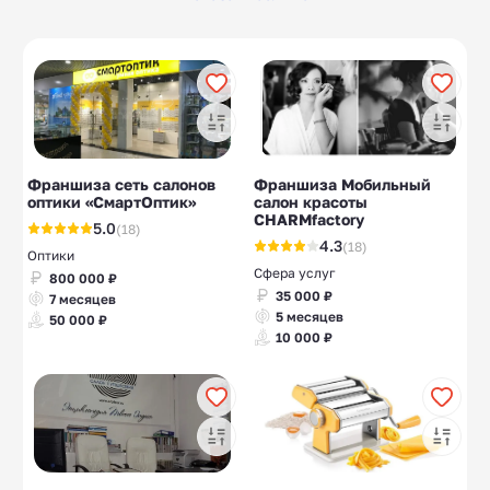
Оптики
Медицинская
13
10
одежда
Студии загара
СПА, массаж
10
20
(солярии)
Массаж лица
Тайский массаж
10
10
Франшиза сеть салонов
Франшиза Мобильный
оптики «СмартОптик»
салон красоты
CHARMfactory
5.0
(18)
4.3
(18)
Оптики
Сфера услуг
800 000 ₽
35 000 ₽
7 месяцев
5 месяцев
50 000 ₽
10 000 ₽