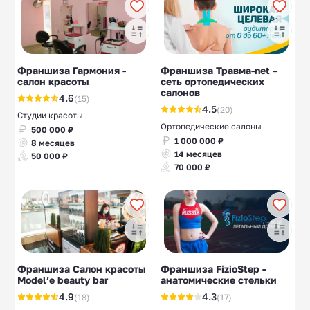
Франшиза Гармония -
Франшиза Травма-net –
салон красоты
сеть ортопедических
салонов
4.6
(15)
4.5
(20)
Студии красоты
Ортопедические салоны
500 000 ₽
1 000 000 ₽
8 месяцев
14 месяцев
50 000 ₽
70 000 ₽
Франшиза Салон красоты
Франшиза FizioStep -
Model’e beauty bar
анатомические стельки
4.9
4.3
(18)
(17)