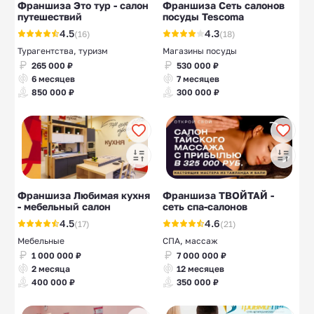
Франшиза Это тур - салон
Франшиза Сеть салонов
путешествий
посуды Tescoma
4.5
4.3
(16)
(18)
Турагентства, туризм
Магазины посуды
265 000 ₽
530 000 ₽
6 месяцев
7 месяцев
850 000 ₽
300 000 ₽
Франшиза Любимая кухня
Франшиза ТВОЙТАЙ -
- мебельный салон
сеть спа-салонов
4.5
4.6
(17)
(21)
Мебельные
СПА, массаж
1 000 000 ₽
7 000 000 ₽
2 месяца
12 месяцев
400 000 ₽
350 000 ₽