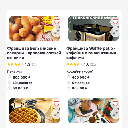
Турецкие сладости
Сладости
10
15
Общепит
Островки в ТЦ
151
16
Замена стекла
Coffee to go
10
10
МФО микрозаймы
21
Франшиза Бельгийские
Франшиза Waffle patio -
пекарни - продажа свежей
кофейня с гонконгскими
выпечки
вафлями
4.3
4.0
(19)
(21)
Пекарни
Кофейни (кофе)
800 000 ₽
400 000 ₽
12 месяцев
6 месяцев
50 000 ₽
80 000 ₽