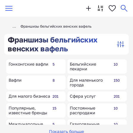
Франшизы бельгийских венских вафель
Франшизы бельгийских
венских вафель
Гонконгские вафли
Бельгийские
5
10
пекарни
Вафли
Для маленького
8
150
города
Для малого бизнеса
Сфера услуг
201
201
Популярные,
Постоянные
15
10
известные бренды
распродажи
Международные
Газированные
5
10
бренды и товары
напитки
Показать больше