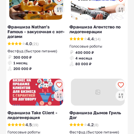
Франшиза Nathan’s
Франшиза Агентство по
Famous - закусочная с хот-
лидогенерации
догами
4.4
(14)
4.0
(21)
Голосовые роботы
Фастфуд (быстрое питание)
400 000 ₽
300 000 ₽
4 месяца
1 месяц
80 000 ₽
200 000 ₽
Франшиза Take Client -
Франшиза Дымов Гриль
лидогенерация
Дог
4.5
4.2
(19)
(8)
Голосовые роботы
Фастфуд (быстрое питание)