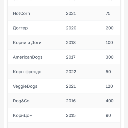
HotCorn
2021
75
Доггер
2020
200
Корни и Доги
2018
100
AmericanDogs
2017
300
Корн-френдс
2022
50
VeggieDogs
2021
120
Dog&Co
2016
400
КорнДом
2015
90