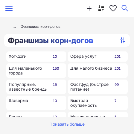
Франшизы корн-догов
Франшизы корн-догов
Хот-доги
Сфера услуг
10
201
Для маленького
Для малого бизнеса
150
201
города
Популярные,
Фастфуд (быстрое
15
99
известные бренды
питание)
Шаверма
Быстрая
10
7
окупаемость
Донер
Международные
10
5
бренды и товары
Показать больше
Винные бутики
Мексиканская
10
10