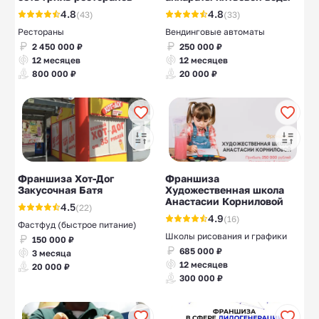
4.8
4.8
(43)
(33)
Рестораны
Вендинговые автоматы
2 450 000 ₽
250 000 ₽
12 месяцев
12 месяцев
800 000 ₽
20 000 ₽
Франшиза Хот-Дог
Франшиза
Закусочная Батя
Художественная школа
Анастасии Корниловой
4.5
(22)
4.9
(16)
Фастфуд (быстрое питание)
Школы рисования и графики
150 000 ₽
685 000 ₽
3 месяца
12 месяцев
20 000 ₽
300 000 ₽