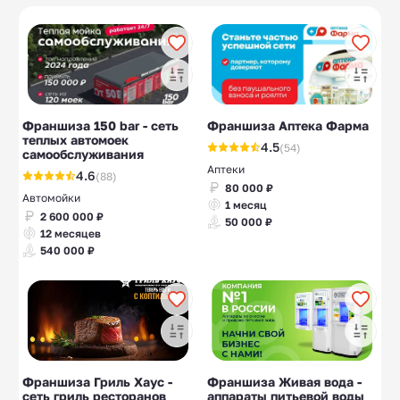
кухня
Вьетнамская кухня
Китайская кухня
10
10
Осетинские пироги
Пельменные
9
8
Франшиза 150 bar - сеть
Франшиза Аптека Фарма
теплых автомоек
4.5
(54)
самообслуживания
Аптеки
4.6
(88)
80 000 ₽
Автомойки
1 месяц
2 600 000 ₽
50 000 ₽
12 месяцев
540 000 ₽
Франшиза Гриль Хаус -
Франшиза Живая вода -
сеть гриль ресторанов
аппараты питьевой воды