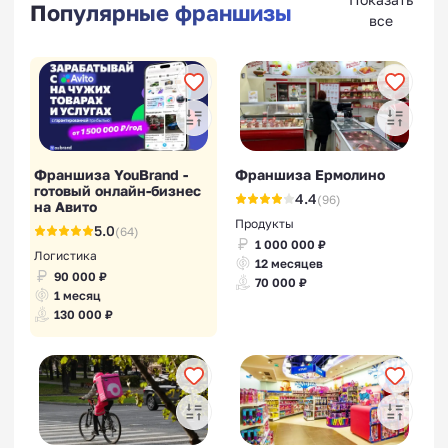
Популярные франшизы
все
Франшиза YouBrand -
Франшиза Ермолино
готовый онлайн-бизнес
4.4
(96)
на Авито
Продукты
5.0
(64)
1 000 000 ₽
Логистика
12 месяцев
90 000 ₽
70 000 ₽
1 месяц
130 000 ₽