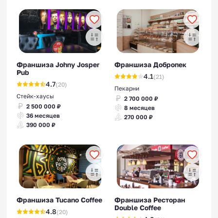
Франшиза Johny Josper
Франшиза Добропек
Pub
4.1
(21)
4.7
(20)
Пекарни
Стейк-хаусы
2 700 000 ₽
2 500 000 ₽
8 месяцев
36 месяцев
270 000 ₽
390 000 ₽
Франшиза Tucano Coffee
Франшиза Ресторан
Double Coffee
4.8
(20)