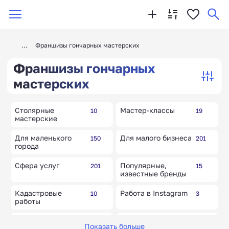
Франшизы гончарных мастерских
Франшизы гончарных
мастерских
Столярные
Мастер-классы
10
19
мастерские
Для маленького
Для малого бизнеса
150
201
города
Сфера услуг
Популярные,
201
15
известные бренды
Кадастровые
Работа в Instagram
10
3
работы
Международные
Город профессий
5
10
Показать больше
бренды и товары