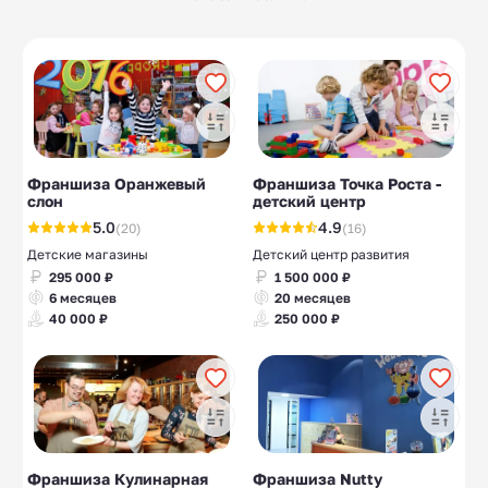
Фотостудии
Голографические
5
10
шоу
Шугаринг-студии
Веганские и
10
5
вегетарианские
Солнечные панели
Нейропсихологичес
10
10
кие центры
Франшиза Оранжевый
Франшиза Точка Роста -
слон
детский центр
Джинсы
13
5.0
4.9
(20)
(16)
Детские магазины
Детский центр развития
295 000 ₽
1 500 000 ₽
6 месяцев
20 месяцев
40 000 ₽
250 000 ₽
Франшиза Кулинарная
Франшиза Nutty