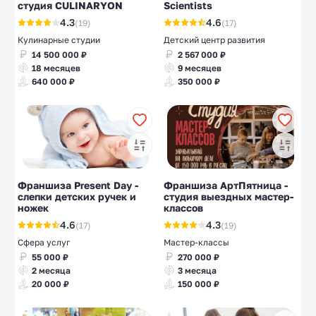
студия CULINARYON
Scientists
4.3
4.6
(19)
(17)
Кулинарные студии
Детский центр развития
14 500 000 ₽
2 567 000 ₽
18 месяцев
9 месяцев
640 000 ₽
350 000 ₽
Франшиза Present Day -
Франшиза АртПятница -
слепки детских ручек и
студия выездных мастер-
ножек
классов
4.6
4.3
(17)
(19)
Сфера услуг
Мастер-классы
55 000 ₽
270 000 ₽
2 месяца
3 месяца
20 000 ₽
150 000 ₽