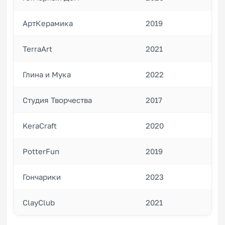
АртКерамика
2019
28
TerraArt
2021
22
Глина и Мука
2022
15
Студия Творчества
2017
18
KeraCraft
2020
25
PotterFun
2019
30
Гончарики
2023
12
ClayClub
2021
20