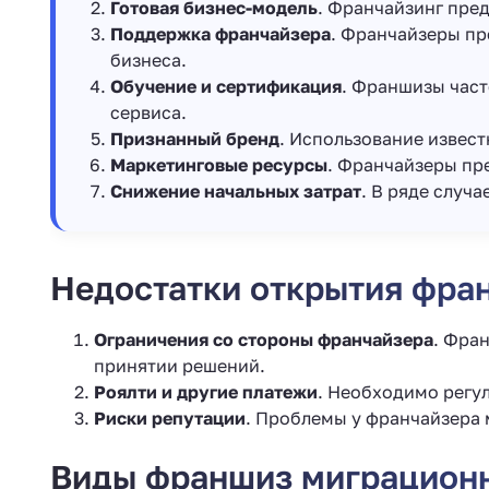
Готовая бизнес-модель
. Франчайзинг пре
Поддержка франчайзера
. Франчайзеры пр
бизнеса.
Обучение и сертификация
. Франшизы част
сервиса.
Признанный бренд
. Использование извест
Маркетинговые ресурсы
. Франчайзеры пр
Снижение начальных затрат
. В ряде случ
Недостатки открытия фра
Ограничения со стороны франчайзера
. Фра
принятии решений.
Роялти и другие платежи
. Необходимо регул
Риски репутации
. Проблемы у франчайзера м
Виды франшиз миграционн