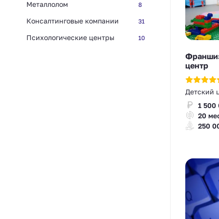
Металлолом
8
Консалтинговые компании
31
Психологические центры
10
Франшиз
центр
Детский 
1 500
20 ме
250 0