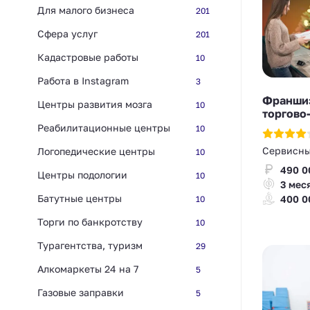
Для малого бизнеса
201
Сфера услуг
201
Кадастровые работы
10
Работа в Instagram
3
Франшиз
Центры развития мозга
10
торгово
Реабилитационные центры
10
Сервисны
Логопедические центры
10
490 0
Центры подологии
10
3 мес
Батутные центры
400 0
10
Торги по банкротству
10
Турагентства, туризм
29
Алкомаркеты 24 на 7
5
Газовые заправки
5