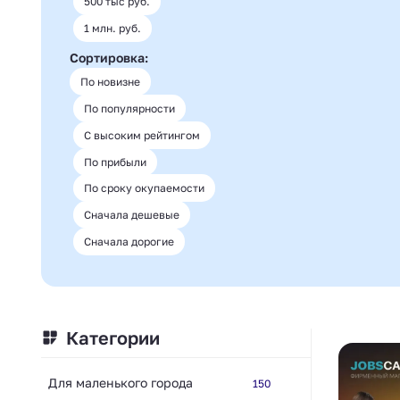
500 тыс руб.
1 млн. руб.
Сортировка:
По новизне
По популярности
С высоким рейтингом
По прибыли
По сроку окупаемости
Сначала дешевые
Сначала дорогие
Категории
Для маленького города
150