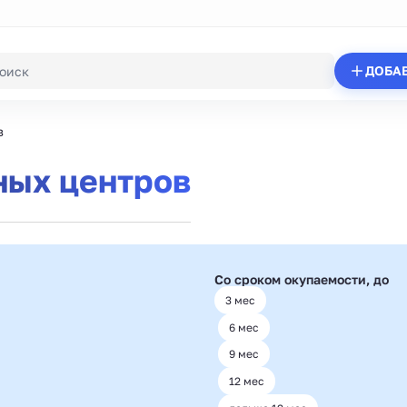
ДОБА
в
ых центров
Со сроком окупаемости, до
3 мес
6 мес
9 мес
12 мес