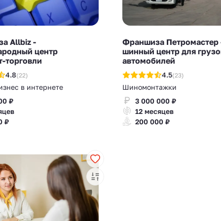
 Allbiz -
Франшиза Петромастер 
родный центр
шинный центр для груз
т-торговли
автомобилей
4.8
4.5
(22)
(23)
изнес в интернете
Шиномонтажки
00 ₽
3 000 000 ₽
яцев
12 месяцев
0 ₽
200 000 ₽