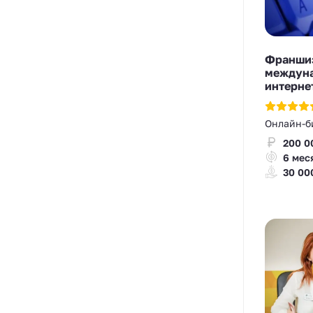
Франшиза
междуна
интерне
Онлайн-б
200 0
6 мес
30 00