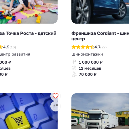
а Точка Роста - детский
Франшиза Cordiant - ши
центр
4.9
4.7
(16)
(27)
центр развития
Шиномонтажки
 000 ₽
1 000 000 ₽
сяцев
12 месяцев
00 ₽
70 000 ₽