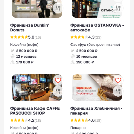
Франшиза Dunkin’
Франшиза OSTANOVKA -
Donuts
автокафе
5.0
4.3
(16)
(23)
Кофейни (кофе)
Фастфуд (быстрое питание)
2 500 000 ₽
2 500 000 ₽
12 месяцев
10 месяцев
170 000 ₽
190 000 ₽
Франшиза Кафе CAFFE
Франшиза Хлебничная -
PASCUCCI SHOP
пекарня
4.2
4.6
(18)
(18)
Кофейни (кофе)
Пекарни
2 500 000 ₽
2 800 000 ₽