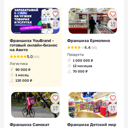
Франшиза YouBrand -
Франшиза Ермолино
готовый онлайн-бизнес
4.4
(96)
на Авито
Продукты
5.0
(64)
1 000 000 ₽
Логистика
12 месяцев
90 000 ₽
70 000 ₽
1 месяц
130 000 ₽
Франшиза Самокат
Франшиза Детский мир