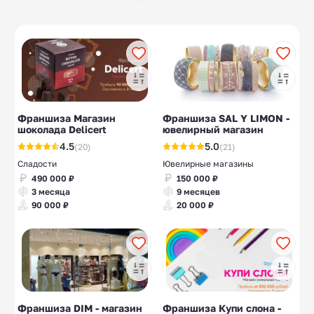
Сфера услуг
Продажа техники
201
17
Книжные магазины
Оружейные
10
10
магазины
Аксессуары для
Маркетплейсы
10
10
телефонов
Постельное белье
Магазины семян
11
10
Франшиза Магазин
Франшиза SAL Y LIMON -
шоколада Delicert
ювелирный магазин
4.5
5.0
(20)
(21)
Сладости
Ювелирные магазины
490 000 ₽
150 000 ₽
3 месяца
9 месяцев
90 000 ₽
20 000 ₽
Франшиза DIM - магазин
Франшиза Купи слона -