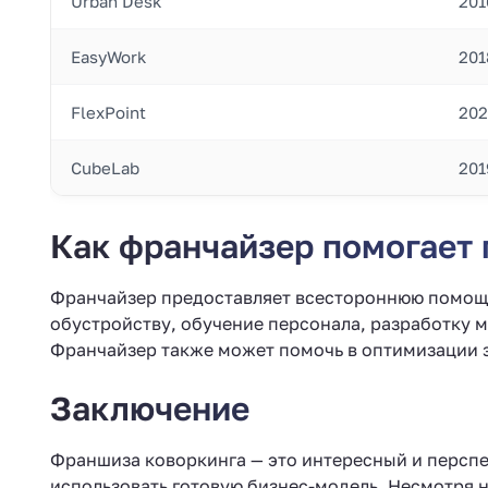
Urban Desk
201
EasyWork
201
FlexPoint
202
CubeLab
201
Как франчайзер помогает
Франчайзер предоставляет всестороннюю помощь
обустройству, обучение персонала, разработку 
Франчайзер также может помочь в оптимизации з
Заключение
Франшиза коворкинга — это интересный и перспе
использовать готовую бизнес-модель. Несмотря 