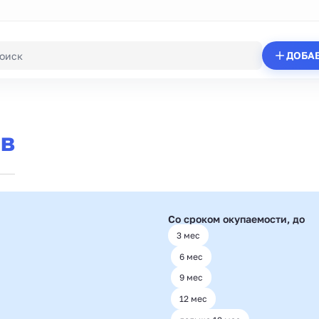
ДОБА
в
Со сроком окупаемости, до
3 мес
6 мес
9 мес
12 мес