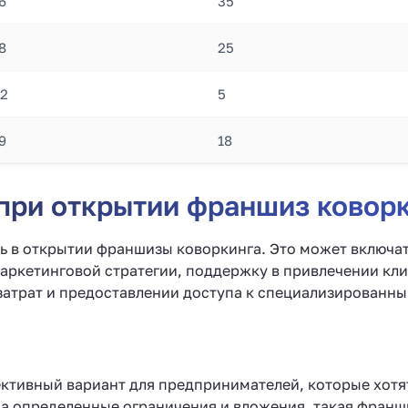
6
35
8
25
2
5
9
18
 при открытии франшиз ковор
 в открытии франшизы коворкинга. Это может включат
маркетинговой стратегии, поддержку в привлечении кл
атрат и предоставлении доступа к специализированны
ктивный вариант для предпринимателей, которые хотя
на определенные ограничения и вложения, такая франш