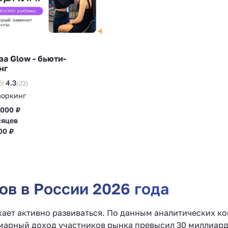
а Glow - бьюти-
нг
4.3
(23)
воркинг
 000 ₽
сяцев
00 ₽
в в России 2026 года
жает активно развиваться. По данным аналитических к
ммарный доход участников рынка превысил 30 миллиар