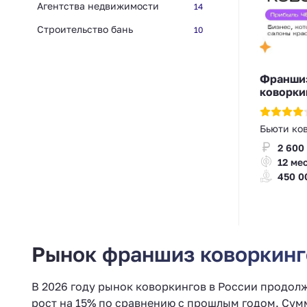
Агентства недвижимости
14
Строительство бань
10
Франшиз
коворки
Бьюти ко
2 600
12 ме
450 0
Рынок франшиз коворкинго
В 2026 году рынок коворкингов в России продол
рост на 15% по сравнению с прошлым годом. Су