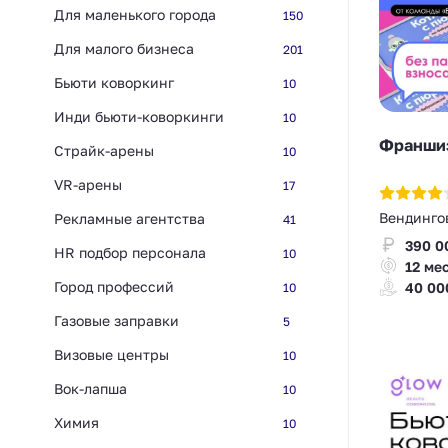
Для маленького города
150
Для малого бизнеса
201
Бьюти коворкинг
10
Инди бьюти-коворкинги
10
Франши
Страйк-арены
10
VR-арены
17
Вендинго
Рекламные агентства
41
390 0
HR подбор персонала
10
12 ме
Город профессий
40 00
10
Газовые заправки
5
Визовые центры
10
Вок-лапша
10
Химия
10