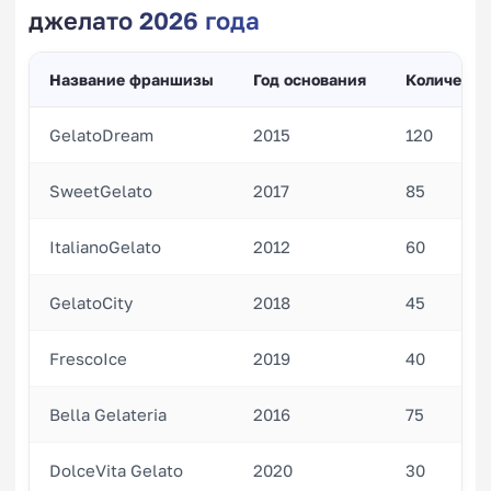
джелато 2026 года
Название франшизы
Год основания
Количеств
GelatoDream
2015
120
SweetGelato
2017
85
ItalianoGelato
2012
60
GelatoCity
2018
45
FrescoIce
2019
40
Bella Gelateria
2016
75
DolceVita Gelato
2020
30