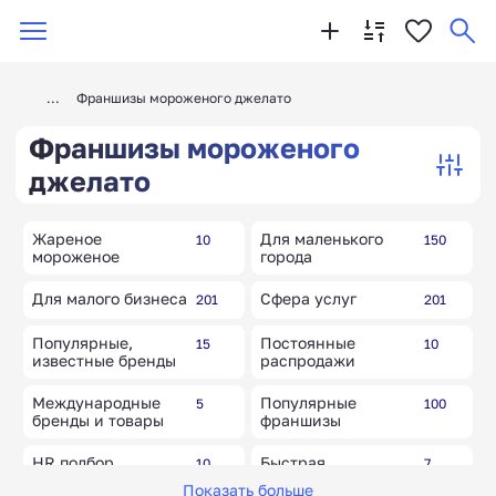
Франшизы мороженого джелато
Франшизы мороженого
джелато
Жареное
Для маленького
10
150
мороженое
города
Для малого бизнеса
Сфера услуг
201
201
Популярные,
Постоянные
15
10
известные бренды
распродажи
Международные
Популярные
5
100
бренды и товары
франшизы
HR подбор
Быстрая
10
7
персонала
окупаемость
Показать больше