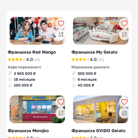
Веганские и
Изготовление
5
10
вегетарианские
шоколада
Отели, гостиницы
Гостиницы для
22
10
животных
Выращивание рыбы
Бьюти коворкинг
10
10
Франшиза Red Mango
Франшиза My Gelato
4.0
4.0
(19)
(22)
Кафе мороженого
Мороженое джелато
3 500 000 ₽
300 000 ₽
18 месяцев
6 месяцев
100 000 ₽
40 000 ₽
Франшиза Morojko
Франшиза GVIDO Gelato
4.9
4.0