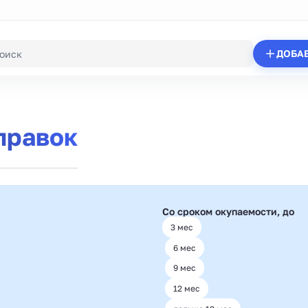
ДОБА
правок
Со сроком окупаемости, до
3 мес
6 мес
9 мес
12 мес