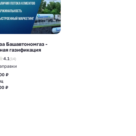
а Башавтономгаз -
ная газификация
4.1
(14)
заправки
00 ₽
яц
00 ₽