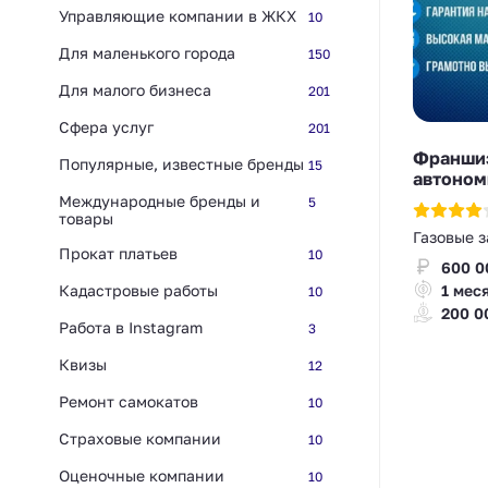
Управляющие компании в ЖКХ
10
Для маленького города
150
Для малого бизнеса
201
Сфера услуг
201
Франшиз
Популярные, известные бренды
15
автоном
Международные бренды и
5
товары
Газовые 
Прокат платьев
10
600 0
Кадастровые работы
1 мес
10
200 0
Работа в Instagram
3
Квизы
12
Ремонт самокатов
10
Страховые компании
10
Оценочные компании
10