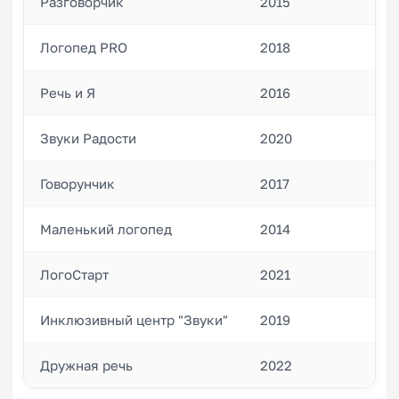
Разговорчик
2015
12
Логопед PRO
2018
8
Речь и Я
2016
10
Звуки Радости
2020
6
Говорунчик
2017
9
Маленький логопед
2014
14
ЛогоСтарт
2021
5
Инклюзивный центр "Звуки"
2019
3
Дружная речь
2022
4