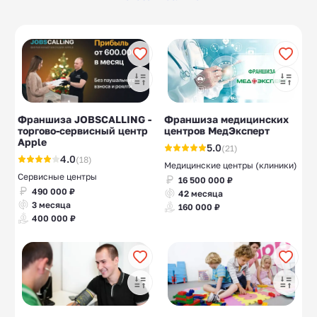
Батутные центры
Гибкий камень,
10
7
термопанели
Ремесленные
Нейропсихологичес
10
10
пекарни
кие центры
Секс-шопы
Металлолом
10
8
Франшиза JOBSCALLING -
Франшиза медицинских
торгово-сервисный центр
центров МедЭксперт
Веревочные парки
10
Apple
5.0
(21)
4.0
(18)
Медицинские центры (клиники)
Сервисные центры
16 500 000 ₽
490 000 ₽
42 месяца
3 месяца
160 000 ₽
400 000 ₽