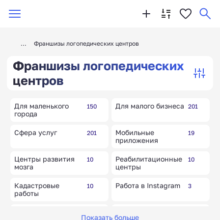
Франшизы логопедических центров
Франшизы логопедических
центров
Для маленького
Для малого бизнеса
150
201
города
Сфера услуг
Мобильные
201
19
приложения
Центры развития
Реабилитационные
10
10
мозга
центры
Кадастровые
Работа в Instagram
10
3
работы
Миграционные
Центры подологии
10
10
Показать больше
центры