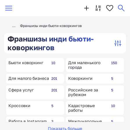
Франшизы инди бьюти-коворкингов
Франшизы инди бьюти-
коворкингов
Бьюти коворкинг
Для маленького
10
150
города
Для малого бизнеса
Коворкинги
201
5
Сфера услуг
Российские за
201
5
рубежом
Кроссовки
Кадастровые
5
10
работы
Работа в Instagram
Международные
3
5
бренды и товары
Показать больше