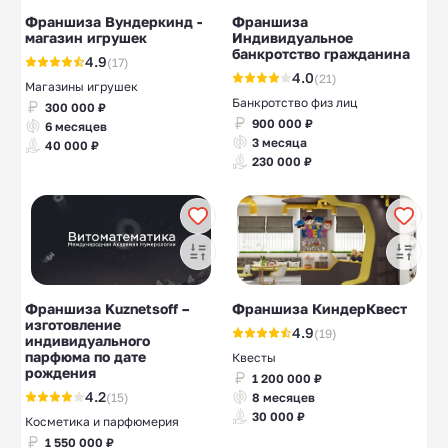
Франшиза Вундеркинд -
Франшиза
магазин игрушек
Индивидуальное
банкротство гражданина
4.9
(17)
4.0
(21)
Магазины игрушек
Банкротство физ лиц
300 000 ₽
900 000 ₽
6 месяцев
3 месяца
40 000 ₽
230 000 ₽
Франшиза Kuznetsoff –
Франшиза КиндерКвест
изготовление
4.9
(19)
индивидуального
парфюма по дате
Квесты
рождения
1 200 000 ₽
4.2
(15)
8 месяцев
30 000 ₽
Косметика и парфюмерия
1 550 000 ₽