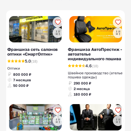
Мастер-классы
Гончарные
19
10
мастерские
Мебельные
Вок-лапша
37
10
Джинсы
Ставки, букмекеры
13
10
Франшиза сеть салонов
Франшиза АвтоПрестиж -
оптики «СмартОптик»
автоателье
индивидуального пошива
5.0
(18)
4.6
(18)
Оптики
Швейное производство (ателье
800 000 ₽
пошива одежды)
7 месяцев
290 000 ₽
50 000 ₽
2 месяца
180 000 ₽