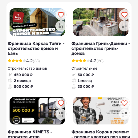
Международные
Заточка
5
10
бренды и товары
инструментов
Производство
Магазины
10
11
моющих средств
инструментов
Дом престарелых
Дом быта
10
10
Франшиза Каркас Тайги -
Франшиза Гриль-Домики -
Сантехника
Производство мыла
5
10
строительство домов и
строительство гриль-
бань
домов
4.2
4.2
(38)
(20)
Строительство домов
Строительные
450 000 ₽
50 000 ₽
2 месяца
1 месяц
800 000 ₽
30 000 ₽
Франшиза NIMETS -
Франшиза Корона ремонт
строительство
- ремонт квартир под ключ