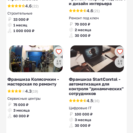
и дизайн интерьера
4.6
(22)
4.6
(21)
Строительные
Ремонт под ключ
33 000 ₽
70 000 ₽
1 месяц
2 месяца
1 000 000 ₽
30 000 ₽
Франшиза Колясочкин -
Франшиза StartConrtol -
мастерская по ремонту
автоматизация для
контроля "динамических"
4.3
(19)
сотрудников
Сервисные центры
4.5
(16)
75 000 ₽
Цифровые IT
3 месяца
100 000 ₽
60 000 ₽
3 месяца
30 000 ₽