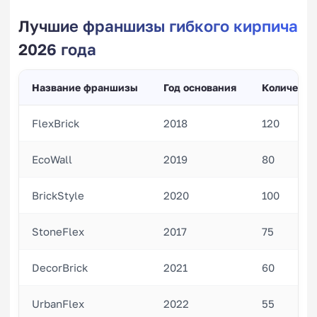
Лучшие франшизы гибкого кирпича
2026 года
Название франшизы
Год основания
Количеств
FlexBrick
2018
120
EcoWall
2019
80
BrickStyle
2020
100
StoneFlex
2017
75
DecorBrick
2021
60
UrbanFlex
2022
55