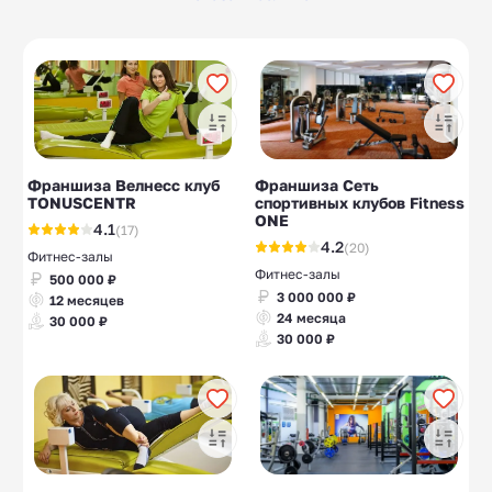
шампиньонов
клубники
Квесты
Развлекательные
23
63
центры
Пластиковые карты
Тепличный бизнес
8
10
Печать и штампы
10
Франшиза Велнесс клуб
Франшиза Сеть
TONUSCENTR
спортивных клубов Fitness
ONE
4.1
(17)
4.2
(20)
Фитнес-залы
Фитнес-залы
500 000 ₽
3 000 000 ₽
12 месяцев
24 месяца
30 000 ₽
30 000 ₽