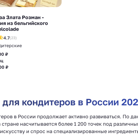
а Злата Розман -
ия из бельгийского
lcolade
4.7
(23)
дитерские
00 ₽
яц
00 ₽
для кондитеров в России 202
еров в России продолжает активно развиваться. По да
а в стране насчитывается более 1 200 точек под различ
искусству и спрос на специализированные ингредиент