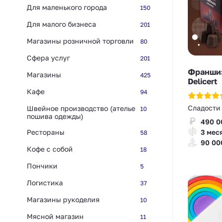
Для маленького города
150
Для малого бизнеса
201
Магазины розничной торговли
80
Сфера услуг
201
Франшиз
Магазины
425
Delicert
Кафе
94
Сладости
Швейное производство (ателье
10
пошива одежды)
490 0
Рестораны
3 мес
58
90 00
Кофе с собой
18
Пончики
5
Логистика
37
Магазины рукоделия
10
Мясной магазин
11