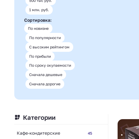
500 тыс руб.
1 млн. руб.
Сортировка:
По новизне
По популярности
С высоким рейтингом
По прибыли
По сроку окупаемости
Сначала дешевые
Сначала дорогие
Категории
Кафе-кондитерские
45