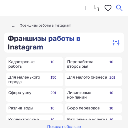
Франшизы работы в Instagram
Франшизы работы в
Instagram
Кадастровые
Переработка
10
10
работы
вторсырья
Для маленького
Для малого бизнеса
150
201
города
Сфера услуг
Лизинговые
201
10
компании
Разлив воды
Бюро переводов
10
10
Коллекторские
Ритуальные услуги/
10
10
агентства
похоронные бюро
Показать больше