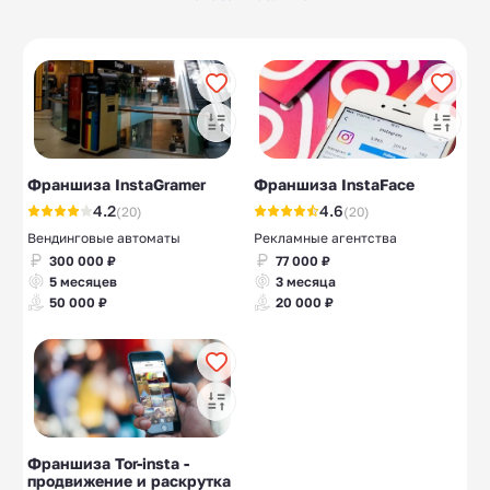
Шиномонтажки
Аренда
10
10
спецтехники
Очистка воды
Вафли
10
8
Сладости
Алкомаркеты
15
7
Склад
10
Франшиза InstaGramer
Франшиза InstaFace
индивидуального
хранения
4.2
4.6
(20)
(20)
Вендинговые автоматы
Рекламные агентства
300 000 ₽
77 000 ₽
5 месяцев
3 месяца
50 000 ₽
20 000 ₽
Франшиза Tor-insta -
продвижение и раскрутка