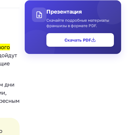
Презентация
Скачайте подробные материалы
франшизы в формате PDF.
Скачать PDF
вого
дойдут
ющие
м дни
ии,
ересным
ю