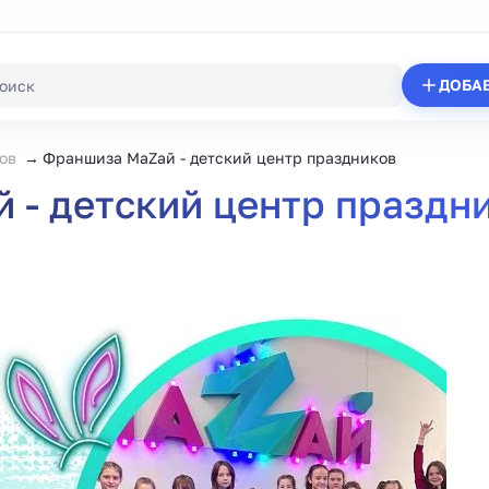
ДОБА
ов
Франшиза МаZaй - детский центр праздников
 - детский центр праздн