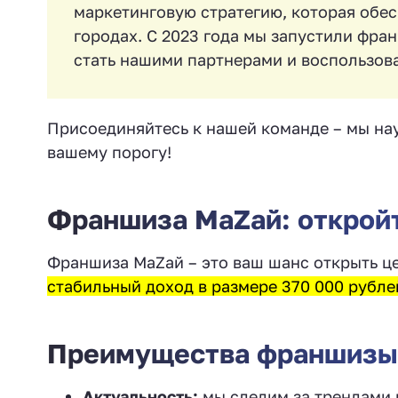
маркетинговую стратегию, которая обес
городах. С 2023 года мы запустили фра
стать нашими партнерами и воспользов
Присоединяйтесь к нашей команде – мы нау
вашему порогу!
Франшиза МаZaй: откройт
Франшиза МаZай – это ваш шанс открыть ц
стабильный доход в размере 370 000 рубл
Преимущества франшизы
Актуальность:
мы следим за трендами 